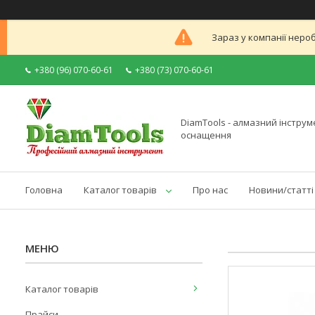
Зараз у компанії неро
+380 (96) 070-60-61
+380 (73) 070-60-61
DiamTools - алмазний інструме
оснащення
Головна
Каталог товарів
Про нас
Новини/статті
Каталог товарів
Прайси