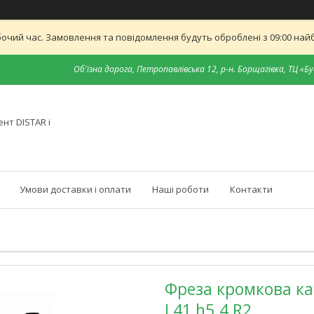
бочий час. Замовлення та повідомлення будуть оброблені з 09:00 найб
Об'їзна дорога, Петропавлівська 12, р-н. Борщагівка, ТЦ «Бу
нт DISTAR і
Умови доставки і оплати
Наші роботи
Контакти
Фреза кромкова ка
L41 h5.4 R2