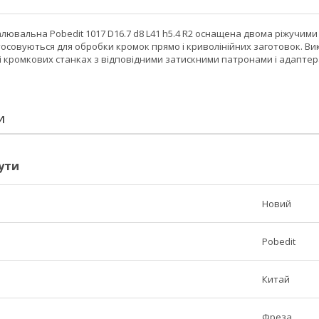
лювальна Pobedit 1017 D16.7 d8 L41 h5.4 R2 оснащена двома ріжучи
стосовуються для обробки кромок прямо і криволінійних заготовок. 
і кромкових станках з відповідними затискними патронами і адаптер
И
ути
Новий
Pobedit
Китай
Фреза