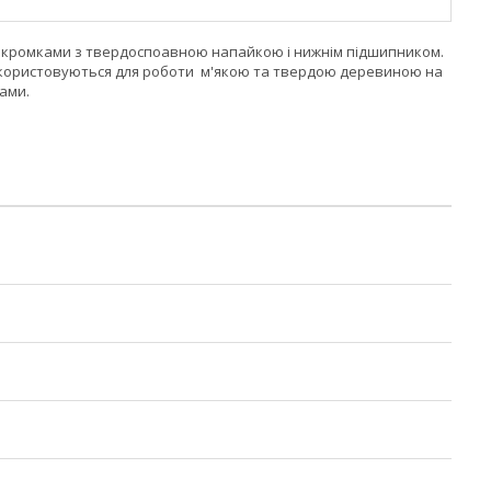
ми кромками з твердоспоавною напайкою і нижнім підшипником.
Використовуються для роботи м'якою та твердою деревиною на
ами.