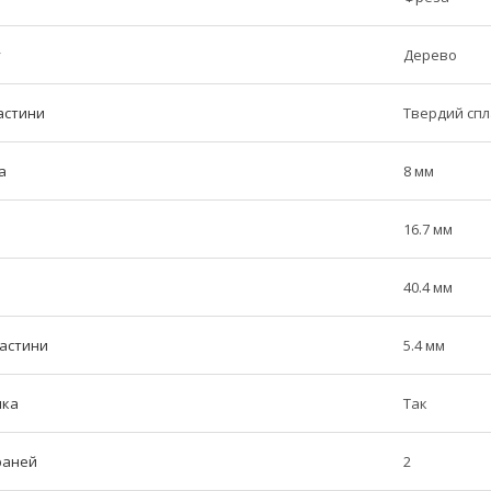
у
Дерево
астини
Твердий сп
а
8 мм
16.7 мм
40.4 мм
частини
5.4 мм
ика
Так
граней
2