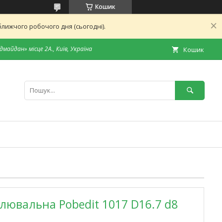
Кошик
лижчого робочого дня (сьогодні).
дмайдан» місце 2А., Київ, Україна
Кошик
лювальна Pobedit 1017 D16.7 d8