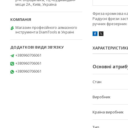
місце 2А., Київ, Україна
Фреза кромкова ка
Радіусні фрези за
ручних фрезерних 
Магазин професійного алмазного
інструмента DiamTools в Україні
ХАРАКТЕРИСТИК
+380960706061
+380960706061
Основні атриб
+380960706061
Стан
Виробник
Країна виробник
Тип