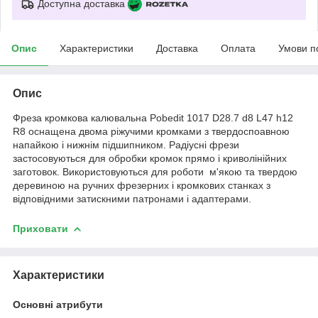
Доступна доставка
Опис
Характеристики
Доставка
Оплата
Умови п
Опис
Фреза кромкова калювальна Pobedit 1017 D28.7 d8 L47 h12
R8 оснащена двома ріжучими кромками з твердоспоавною
напайкою і нижнім підшипником. Радіусні фрези
застосовуються для обробки кромок прямо і криволінійних
заготовок. Використовуються для роботи м'якою та твердою
деревиною на ручних фрезерних і кромкових станках з
відповідними затискними патронами і адаптерами.
Приховати
Характеристики
Основні атрибути