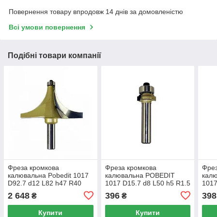
Повернення товару впродовж 14 днів за домовленістю
Всі умови повернення
Подібні товари компанії
Фреза кромкова
Фреза кромкова
Фрез
калювальна Pobedit 1017
калювальна POBEDIT
кал
D92.7 d12 L82 h47 R40
1017 D15.7 d8 L50 h5 R1.5
1017
2 648
396
398
₴
₴
Купити
Купити