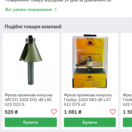
Повернення товару впродовж 14 днів за домовленістю
Всі умови повернення
Подібні товари компанії
Фреза кромкова конусна
Фреза кромкова конусна
Фрез
VATZO 1024 D31 d8 L65
Глобус 1024 D63 d8 L47
Глоб
h23 O22.5
h12 O75 z2
h22 
520
1 081
1 5
₴
₴
Купити
Купити