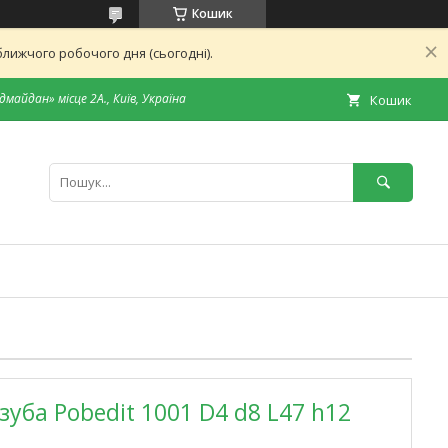
Кошик
лижчого робочого дня (сьогодні).
дмайдан» місце 2А., Київ, Україна
Кошик
уба Pobedit 1001 D4 d8 L47 h12