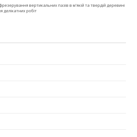
я фрезерування вертикальних пазів в м'якій та твердій деревині
я делікатних робіт