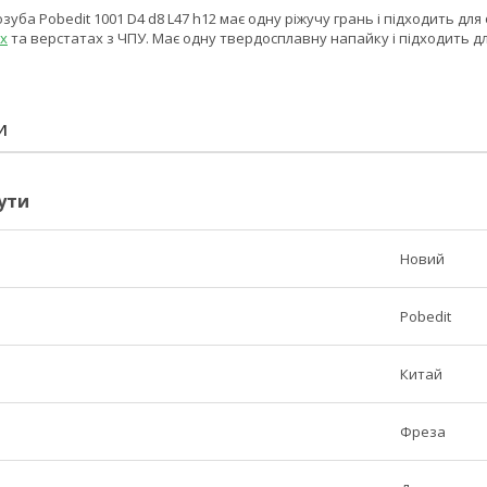
уба Pobedit 1001 D4 d8 L47 h12 має одну ріжучу грань і підходить дл
х
та верстатах з ЧПУ. Має одну твердосплавну напайку і підходить дл
И
ути
Новий
Pobedit
Китай
Фреза