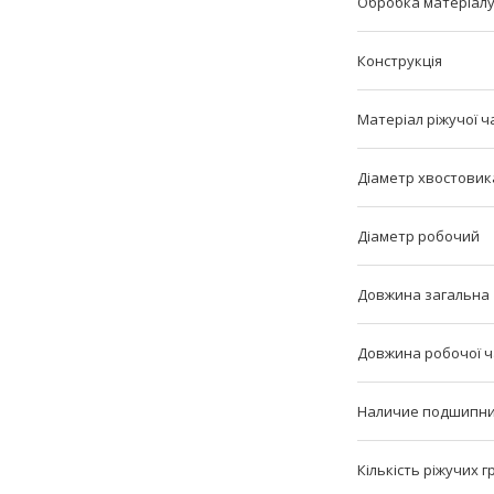
Обробка матеріал
Конструкція
Матеріал ріжучої ч
Діаметр хвостовик
Діаметр робочий
Довжина загальна
Довжина робочої 
Наличие подшипн
Кількість ріжучих 