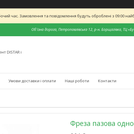
бочий час. Замовлення та повідомлення будуть оброблені з 09:00 найб
Об'їзна дорога, Петропавлівська 12, р-н. Борщагівка, ТЦ «Бу
нт DISTAR і
Умови доставки і оплати
Наші роботи
Контакти
Фреза пазова одноз