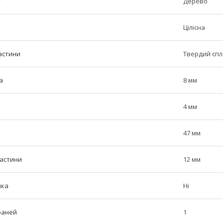
у
Дерево
Цілісна
астини
Твердий сп
а
8 мм
4 мм
47 мм
частини
12 мм
ика
Ні
граней
1