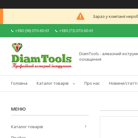
Зараз у компанії неро
+380 (96) 070-60-61
+380 (73) 070-60-61
DiamTools - алмазний інструме
оснащення
Головна
Каталог товарів
Про нас
Новини/статті
Каталог товарів
Прайси