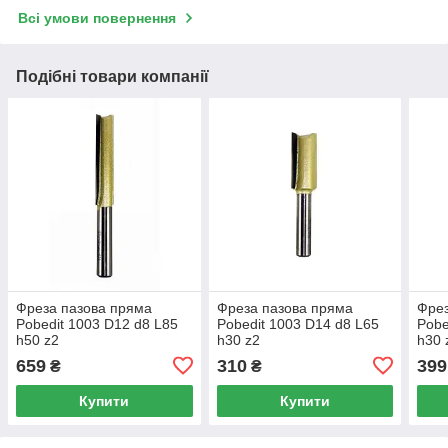
Всі умови повернення
Подібні товари компанії
Фреза пазова пряма
Фреза пазова пряма
Фрез
Pobedit 1003 D12 d8 L85
Pobedit 1003 D14 d8 L65
Pobe
h50 z2
h30 z2
h30 
659
310
399
₴
₴
Купити
Купити