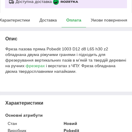
Доступна доставка
Характеристики
Доставка
Оплата
Умови повернення
Опис
Фреза пазова пряма Pobedit 1003 D12 d8 L65 h30 z2
обладнана двума ріжучими гранями і підходить для
фрезерування вертикальних пазів в м'якій та твердій деревині
на ручних
фрезерах
і верстатах з ЧПУ. Фреза обладнана
двома твердосплавними напайками.
Характеристики
Основні атрибути
Стан
Новий
Виробник
Pobedit