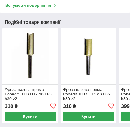
Всі умови повернення
Подібні товари компанії
Фреза пазова пряма
Фреза пазова пряма
Фрез
Pobedit 1003 D12 d8 L65
Pobedit 1003 D14 d8 L65
Pobe
h30 z2
h30 z2
h30 
310
310
399
₴
₴
Купити
Купити