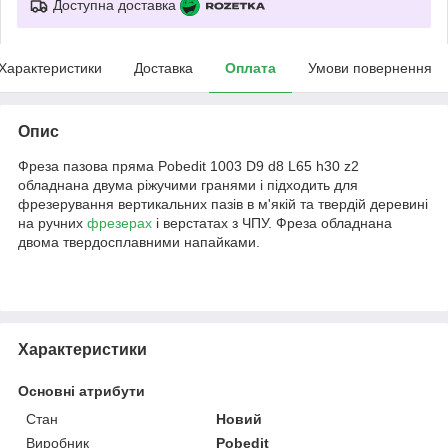
Доступна доставка
Характеристики
Доставка
Оплата
Умови повернення
Опис
Фреза пазова пряма Pobedit 1003 D9 d8 L65 h30 z2
обладнана двума ріжучими гранями і підходить для
фрезерування вертикальних пазів в м'якій та твердій деревині
на ручних
фрезерах
і верстатах з ЧПУ. Фреза обладнана
двома твердосплавними напайками.
Характеристики
Основні атрибути
Стан
Новий
Виробник
Pobedit