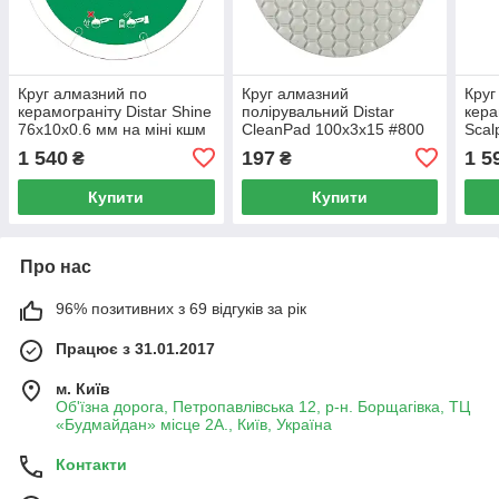
Круг алмазний по
Круг алмазний
Круг
керамограніту Distar Shine
полірувальний Distar
кера
76x10x0.6 мм на міні кшм
CleanPad 100x3x15 #800
Scal
(111
1 540
197
1 5
₴
₴
Купити
Купити
Про нас
96% позитивних з 69 відгуків за рік
Працює з 31.01.2017
м. Київ
Об'їзна дорога, Петропавлівська 12, р-н. Борщагівка, ТЦ
«Будмайдан» місце 2А., Київ, Україна
Контакти