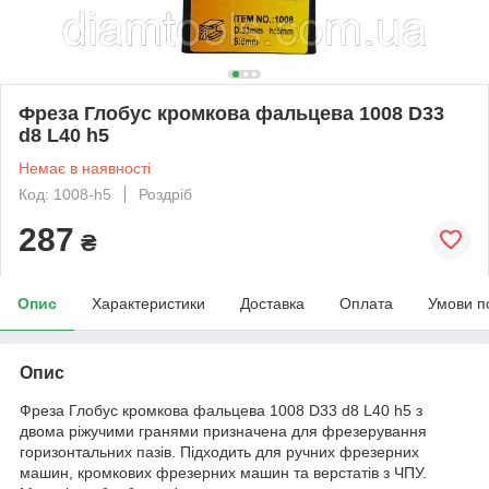
Фреза Глобус кромкова фальцева 1008 D33
d8 L40 h5
Немає в наявності
Код: 1008-h5
Роздріб
287
₴
Опис
Характеристики
Доставка
Оплата
Умови п
Опис
Фреза Глобус кромкова фальцева 1008 D33 d8 L40 h5 з
двома ріжучими гранями призначена для фрезерування
горизонтальних пазів. Підходить для ручних фрезерних
машин, кромкових фрезерних машин та верстатів з ЧПУ.