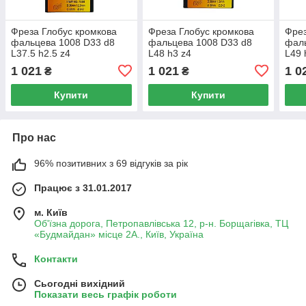
Фреза Глобус кромкова
Фреза Глобус кромкова
Фрез
фальцева 1008 D33 d8
фальцева 1008 D33 d8
фаль
L37.5 h2.5 z4
L48 h3 z4
L49 
1 021
1 021
1 0
₴
₴
Купити
Купити
Про нас
96% позитивних з 69 відгуків за рік
Працює з 31.01.2017
м. Київ
Об'їзна дорога, Петропавлівська 12, р-н. Борщагівка, ТЦ
«Будмайдан» місце 2А., Київ, Україна
Контакти
Сьогодні вихідний
Показати весь графік роботи