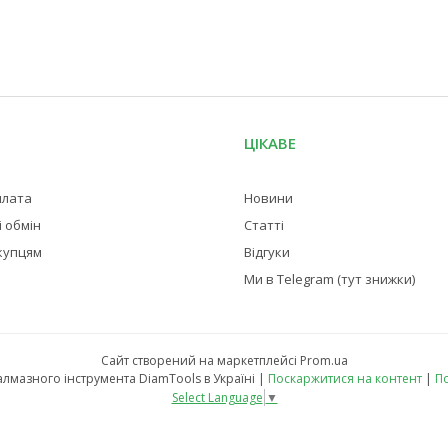
ЦІКАВЕ
плата
Новини
 обмін
Статті
купцям
Відгуки
Ми в Telegram (тут знижки)
Сайт створений на маркетплейсі
Prom.ua
Магазин професійного алмазного інструмента DiamTools в Україні |
Поскаржитися на контент
|
По
Select Language
▼