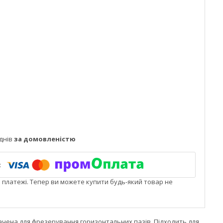
днів
за домовленістю
і платежі. Тепер ви можете купити будь-який товар не
начена для фрезерування горизонтальних пазів. Підходить для