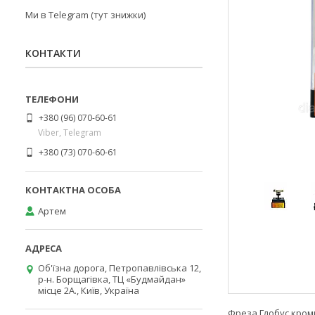
Ми в Telegram (тут знижки)
КОНТАКТИ
+380 (96) 070-60-61
Viber, Telegram
+380 (73) 070-60-61
Артем
Об'їзна дорога, Петропавлівська 12,
р-н. Борщагівка, ТЦ «Будмайдан»
місце 2А., Київ, Україна
Фреза Глобус кром