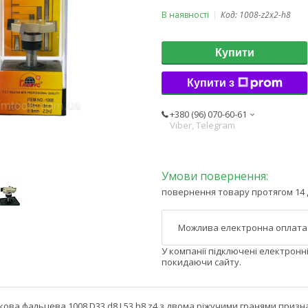
В наявності
Код:
1008-z2x2-h8
Купити
Купити з
+380 (96) 070-60-61
Viber, Telegram
повернення товару протягом 14 
У компанії підключені електронн
покидаючи сайту.
кова фальцева 1008 D33 d8 L53 h8 z4 з двома ріжучими гранями приз