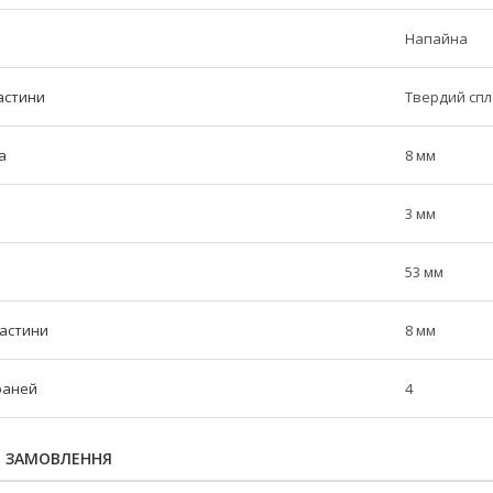
Напайна
астини
Твердий сп
а
8 мм
3 мм
53 мм
частини
8 мм
граней
4
Я ЗАМОВЛЕННЯ