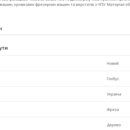
машин, кромкових фрезерних машин та верстатів з ЧПУ. Матеріал обр
И
ути
Новий
Глобус
Україна
Фреза
у
Дерево