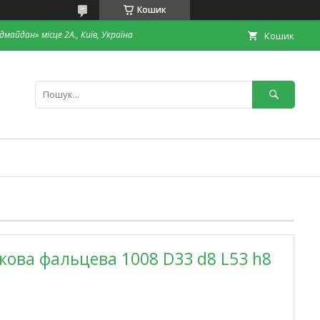
Кошик
дмайдан» місце 2А., Київ, Україна
Кошик
кова фальцева 1008 D33 d8 L53 h8