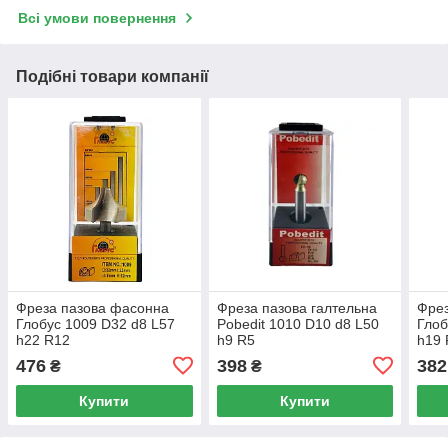
Всі умови повернення
Подібні товари компанії
Фреза пазова фасонна
Фреза пазова галтельна
Фрез
Глобус 1009 D32 d8 L57
Pobedit 1010 D10 d8 L50
Глоб
h22 R12
h9 R5
h19
476
398
382
₴
₴
Купити
Купити