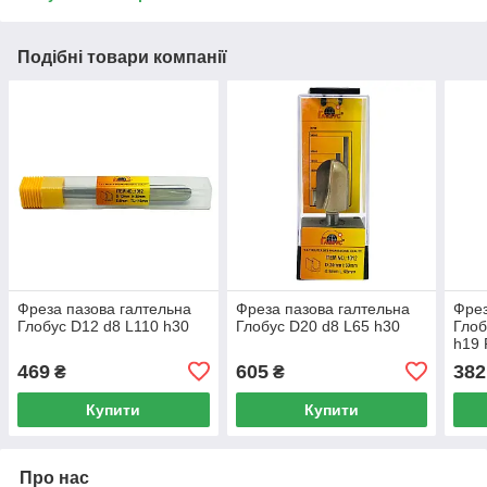
Подібні товари компанії
Фреза пазова галтельна
Фреза пазова галтельна
Фрез
Глобус D12 d8 L110 h30
Глобус D20 d8 L65 h30
Глоб
h19
469
605
382
₴
₴
Купити
Купити
Про нас