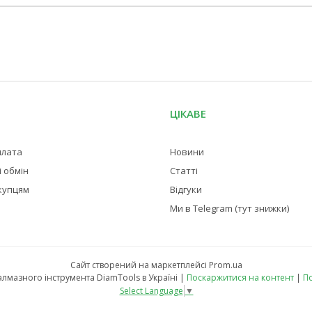
ЦІКАВЕ
плата
Новини
 обмін
Статті
купцям
Відгуки
Ми в Telegram (тут знижки)
Сайт створений на маркетплейсі
Prom.ua
Магазин професійного алмазного інструмента DiamTools в Україні |
Поскаржитися на контент
|
По
Select Language
▼