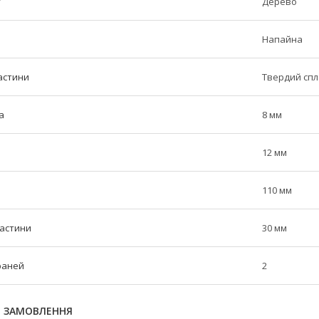
у
Дерево
Напайна
астини
Твердий сп
а
8 мм
12 мм
110 мм
частини
30 мм
граней
2
Я ЗАМОВЛЕННЯ