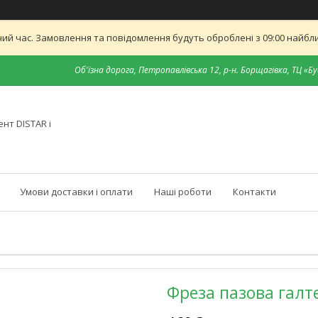
ий час. Замовлення та повідомлення будуть оброблені з 09:00 найближ
Об'їзна дорога, Петропавлівська 12, р-н. Борщагівка, ТЦ «Бу
нт DISTAR і
Умови доставки і оплати
Наші роботи
Контакти
Фреза пазова галт