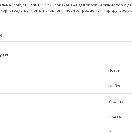
ельна Глобус D12 d8 L110 h30 призначена для обробки різних порід 
ористовується при виготовленні меблів, предметів інтер'єру, рестав
И
ути
Новий
Глобус
Україна
Фреза