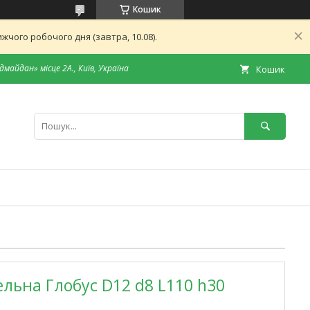
Кошик
чого робочого дня (завтра, 10.08).
дмайдан» місце 2А., Київ, Україна
Кошик
ельна Глобус D12 d8 L110 h30