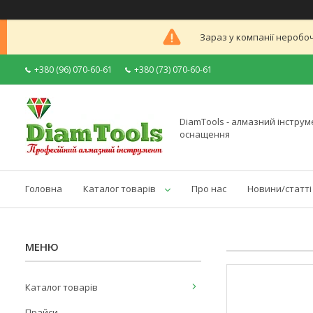
Зараз у компанії неробоч
+380 (96) 070-60-61
+380 (73) 070-60-61
DiamTools - алмазний інструме
оснащення
Головна
Каталог товарів
Про нас
Новини/статті
Каталог товарів
Прайси