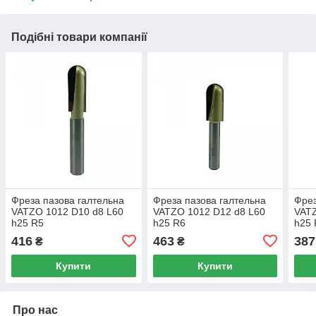
Подібні товари компанії
Фреза пазова галтельна
Фреза пазова галтельна
Фрез
VATZO 1012 D10 d8 L60
VATZO 1012 D12 d8 L60
VATZ
h25 R5
h25 R6
h25 
416
463
387
₴
₴
Купити
Купити
Про нас