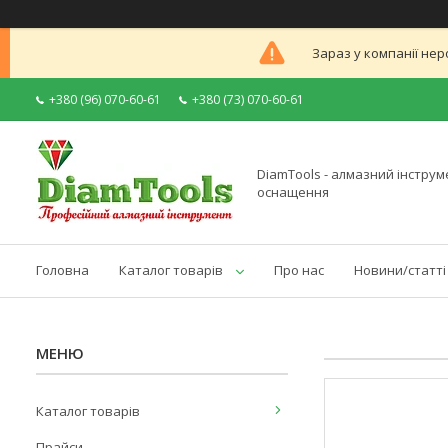
Зараз у компанії нер
+380 (96) 070-60-61
+380 (73) 070-60-61
DiamTools - алмазний інструме
оснащення
Головна
Каталог товарів
Про нас
Новини/статті
Каталог товарів
Прайси