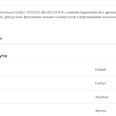
лтельна Глобус 1016 D25 d8 L60 h25 R16 з нижнім підшипником з дво
ть для ручних фрезерних машин та верстатів з відповідними затискн
И
ути
Новий
Глобус
Україна
Фреза