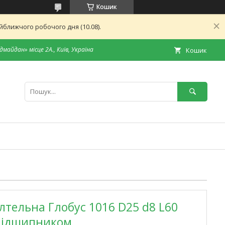
Кошик
ближчого робочого дня (10.08).
дмайдан» місце 2А., Київ, Україна
Кошик
лтельна Глобус 1016 D25 d8 L60
 підшипником