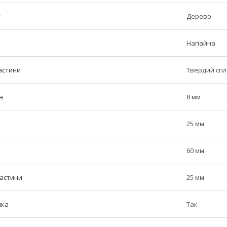
у
Дерево
Напайна
астини
Твердий сп
а
8 мм
25 мм
60 мм
частини
25 мм
ика
Так