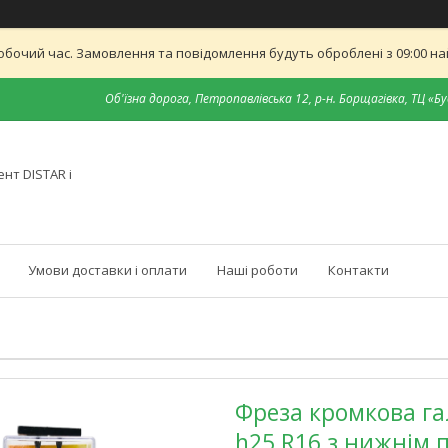
обочий час. Замовлення та повідомлення будуть оброблені з 09:00 най
Об'їзна дорога, Петропавлівська 12, р-н. Борщагівка, ТЦ «Бу
нт DISTAR і
Умови доставки і оплати
Наші роботи
Контакти
Фреза кромкова га
h25 R16 з нижнім