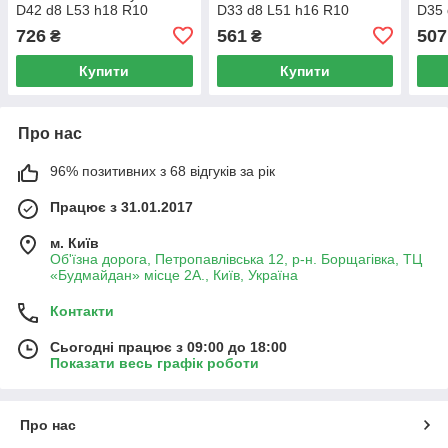
D42 d8 L53 h18 R10
D33 d8 L51 h16 R10
D35 
726
561
507
₴
₴
Купити
Купити
Про нас
96% позитивних з 68 відгуків за рік
Працює з 31.01.2017
м. Київ
Об'їзна дорога, Петропавлівська 12, р-н. Борщагівка, ТЦ
«Будмайдан» місце 2А., Київ, Україна
Контакти
Сьогодні працює з 09:00 до 18:00
Показати весь графік роботи
Про нас