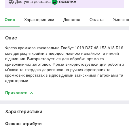
Доступна доставка
Опис
Характеристики
Доставка
Оплата
Умови п
Опис
Фреза кромкова калювальна Глобус 1019 D37 d8 L53 h18 R16
має дві ріжучі крайки з твердосплавною напайкою та нижній
підшипник. Використовується для обробки прямо та
криволінійних заготовок. Фреза використовується для роботи з
м'якою та твердою деревиною на ручних фрезерних та
кромкових верстатах з відповідними затискними патронами та
адаптерами.
Приховати
Характеристики
Основні атрибути