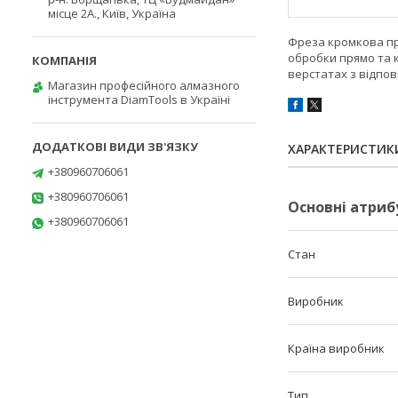
місце 2А., Київ, Україна
Фреза кромкова пря
обробки прямо та 
верстатах з відпо
Магазин професійного алмазного
інструмента DiamTools в Україні
ХАРАКТЕРИСТИК
+380960706061
+380960706061
Основні атриб
+380960706061
Стан
Виробник
Країна виробник
Тип