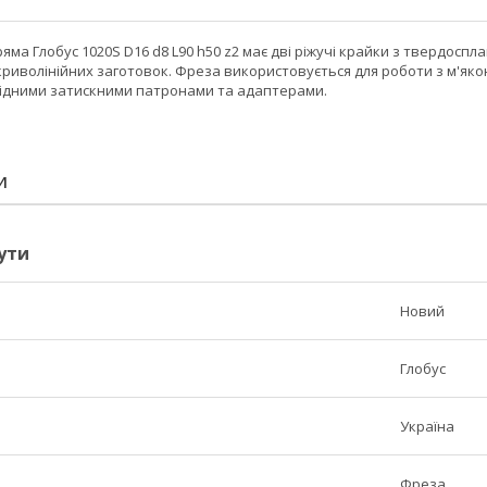
ма Глобус 1020S D16 d8 L90 h50 z2 має дві ріжучі крайки з твердосп
криволінійних заготовок. Фреза використовується для роботи з м'я
відними затискними патронами та адаптерами.
И
ути
Новий
Глобус
Україна
Фреза