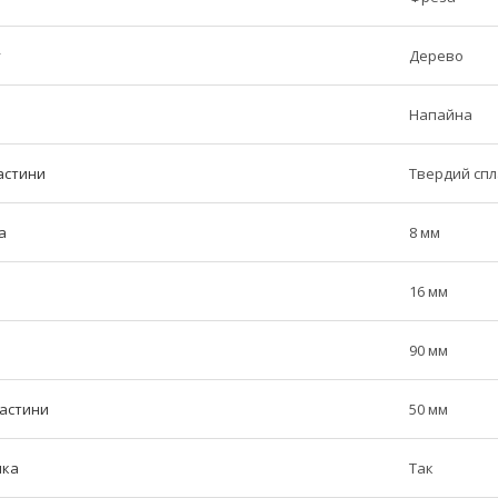
у
Дерево
Напайна
астини
Твердий сп
а
8 мм
16 мм
90 мм
частини
50 мм
ика
Так