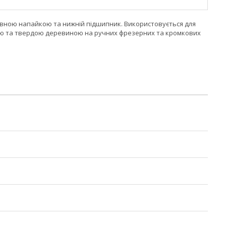
лавною напайкою та нижній підшипник. Використовується для
кою та твердою деревиною на ручних фрезерних та кромкових