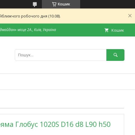
Кошик
ближчого робочого дня (10.08).
дмайдан» місце 2А., Київ, Україна
Кошик
яма Глобус 1020S D16 d8 L90 h50