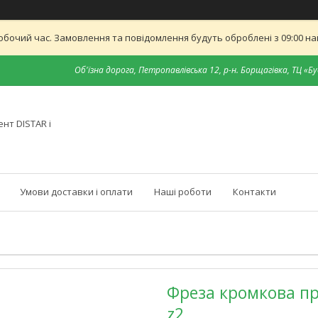
обочий час. Замовлення та повідомлення будуть оброблені з 09:00 най
Об'їзна дорога, Петропавлівська 12, р-н. Борщагівка, ТЦ «Бу
нт DISTAR і
Умови доставки і оплати
Наші роботи
Контакти
Фреза кромкова пр
z2