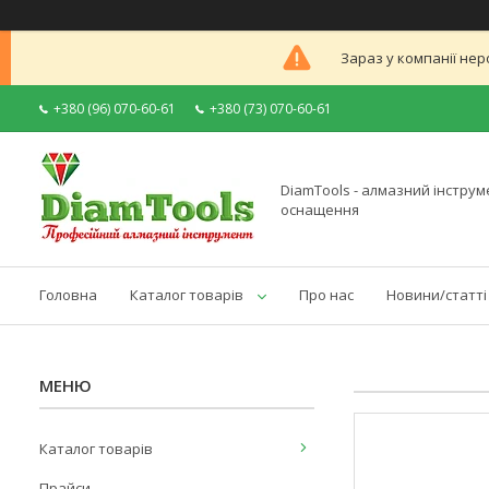
Зараз у компанії нер
+380 (96) 070-60-61
+380 (73) 070-60-61
DiamTools - алмазний інструме
оснащення
Головна
Каталог товарів
Про нас
Новини/статті
Каталог товарів
Прайси