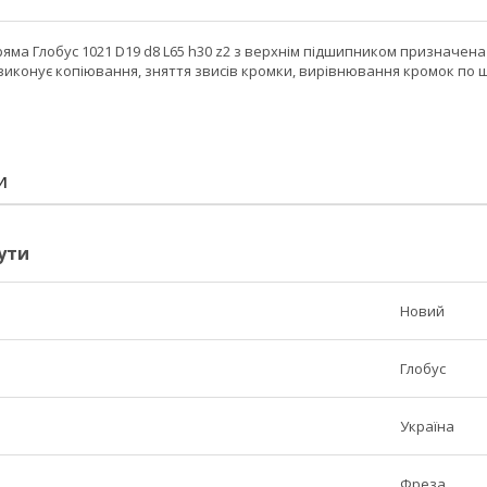
яма Глобус 1021 D19 d8 L65 h30 z2 з верхнім підшипником призначен
иконує копіювання, зняття звисів кромки, вирівнювання кромок по ш
И
ути
Новий
Глобус
Україна
Фреза