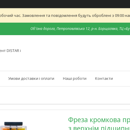
обочий час. Замовлення та повідомлення будуть оброблені з 09:00 най
Об'їзна дорога, Петропавлівська 12, р-н. Борщагівка, ТЦ «Бу
нт DISTAR і
Умови доставки і оплати
Наші роботи
Контакти
Фреза кромкова пр
з верхнім підшип