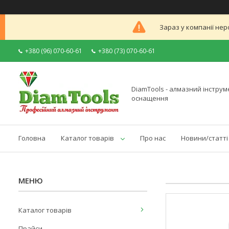
Зараз у компанії нер
+380 (96) 070-60-61
+380 (73) 070-60-61
DiamTools - алмазний інструме
оснащення
Головна
Каталог товарів
Про нас
Новини/статті
Каталог товарів
Прайси