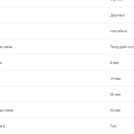
у
Дерево
Напайна
астини
Твердий сп
а
8 мм
19 мм
65 мм
частини
30 мм
ика
Так