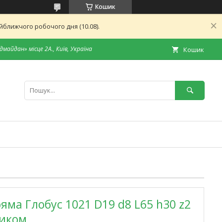
Кошик
ближчого робочого дня (10.08).
дмайдан» місце 2А., Київ, Україна
Кошик
яма Глобус 1021 D19 d8 L65 h30 z2
ником