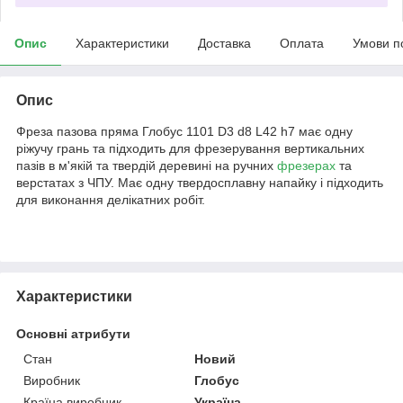
Опис
Характеристики
Доставка
Оплата
Умови п
Опис
Фреза пазова пряма Глобус 1101 D3 d8 L42 h7 має одну
ріжучу грань та підходить для фрезерування вертикальних
пазів в м'якій та твердій деревині на ручних
фрезерах
та
верстатах з ЧПУ. Має одну твердосплавну напайку і підходить
для виконання делікатних робіт.
Характеристики
Основні атрибути
Стан
Новий
Виробник
Глобус
Країна виробник
Україна