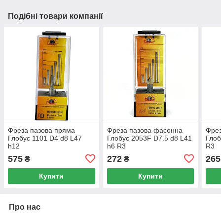
Подібні товари компанії
Фреза пазова пряма
Фреза пазова фасонна
Фрез
Глобус 1101 D4 d8 L47
Глобус 2053F D7.5 d8 L41
Глоб
h12
h6 R3
R3
575
272
265
₴
₴
Купити
Купити
Про нас