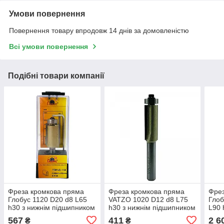
Умови повернення
Повернення товару впродовж 14 днів за домовленістю
Всі умови повернення
Подібні товари компанії
Фреза кромкова пряма
Фреза кромкова пряма
Фрез
Глобус 1120 D20 d8 L65
VATZO 1020 D12 d8 L75
Глоб
h30 з нижнім підшипником
h30 з нижнім підшипником
L90 
під
567
411
2 6
₴
₴