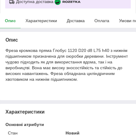
Доступна доставка
Опис
Характеристики
Доставка
Оплата
Умови п
Опис
Фреза кромкова пряма Глобус 1120 D20 d8 L75 h40 з нижнім
підшипником призначена для оюробки деревини. Інструмент
чудово підходить як для використання вдома, так і на
виробництві. Вона має високу зносостійкість та стійкість до
високих навантажень. Фреза обладнана циліндричним
хвотовиком на нижнім підшипником.
Характеристики
Основні атрибути
Стан
Новий