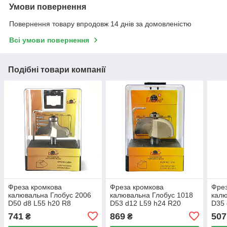
Умови повернення
Повернення товару впродовж 14 днів за домовленістю
Всі умови повернення
Подібні товари компанії
Фреза кромкова
Фреза кромкова
Фрез
калювальна Глобус 2006
калювальна Глобус 1018
калю
D50 d8 L55 h20 R8
D53 d12 L59 h24 R20
D35 
741
869
507
₴
₴