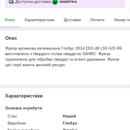
Доступна доставка
Опис
Характеристики
Доставка
Оплата
Умови п
Опис
Фреза кромкова калювальна Глобус 2014 D53 d8 L55 h20 R6
виготовлена з твердого сплав твердістю 56HRC. Фреза
призначена для обробки твердої та м'якої деревини. Фрези
цієї серії мають високий ресурс.
Характеристики
Основні атрибути
Стан
Новий
Виробник
Глобус
Країна виробник
Україна