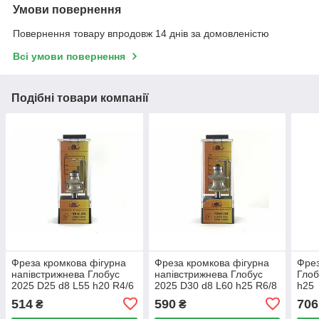
Умови повернення
Повернення товару впродовж 14 днів за домовленістю
Всі умови повернення
Подібні товари компанії
Фреза кромкова фігурна
Фреза кромкова фігурна
Фрез
напівстрижнева Глобус
напівстрижнева Глобус
Глоб
2025 D25 d8 L55 h20 R4/6
2025 D30 d8 L60 h25 R6/8
h25
514
590
706
₴
₴