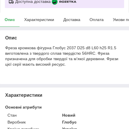
Доступна доставка
Опис
Характеристики
Доставка
Оплата
Умови п
Опис
Фреза кромкова фігурна Глобус 2037 D25 d8 L60 h25 R1.5
виготовлена з твердого сплав твердістю 56HRC. Фреза
призначена для обробки твердої та м'якої деревини. Фрези
цієї серії мають високий ресурс.
Характеристики
Основні атрибути
Стан
Новий
Виробник
Глобус
Країна виробник
Україна