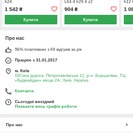
h24
L64.4 h29.4 z2
h12 
1 542
904
1 0
₴
₴
Купити
Купити
Про нас
96% позитивних з 69 відгуків за рік
Працює з 31.01.2017
м. Київ
Об'їзна дорога, Петропавлівська 12, р-н. Борщагівка, ТЦ
«Будмайдан» місце 2А., Київ, Україна
Контакти
Сьогодні вихідний
Показати весь графік роботи
Про нас