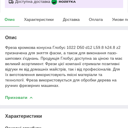
Доступна доставка
Опис
Характеристики
Доставка
Оплата
Умови п
Опис
Фреза кромкова конусна Глобус 1022 D50 d12 L59.8 h24.8 z2
призначена для зняття фаски, а також для виконання пазо-
шипових з'єднань. Продукція Глобус доступна за ціною та має
великий асортимент. Фрези цієї компанії отримали позитивні
відгуки як від домашніх майстрів, так і від професіоналів. Для
їх виготовлення використовують якісні матеріали та
технології. Фреза використовується для обробки дерева на
ручних фрезерних машинах.
Приховати
Характеристики
Основні атрибути