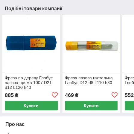
Подібні товари компанії
Фреза по дереву Глобус
Фреза пазова галтельна
Фрез
пазова пряма 1007 D21
Глобус D12 d8 L110 h30
Глоб
d12 L120 h40
885
469
552
₴
₴
Купити
Купити
Про нас