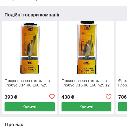
Подібні товари компанії
Фреза пазова галтельна
Фреза пазова галтельна
Фрез
Глобус D14 d8 L60 h25
Глобус D16 d8 L60 h25 z2
Глоб
393
438
786
₴
₴
Купити
Купити
Про нас