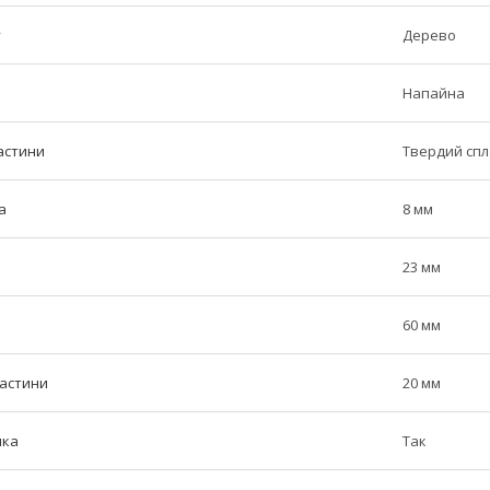
у
Дерево
Напайна
астини
Твердий сп
а
8 мм
23 мм
60 мм
частини
20 мм
ика
Так