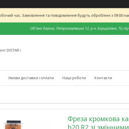
обочий час. Замовлення та повідомлення будуть оброблені з 09:00 най
Об'їзна дорога, Петропавлівська 12, р-н. Борщагівка, ТЦ «Бу
нт DISTAR і
Умови доставки і оплати
Наші роботи
Контакти
Фреза кромкова ка
h20 R2 зі змінним