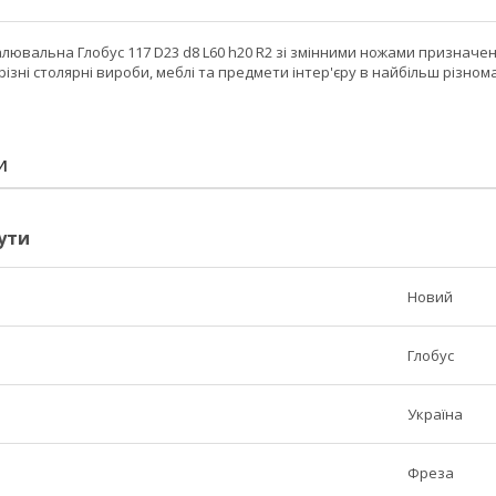
лювальна Глобус 117 D23 d8 L60 h20 R2 зі змінними ножами призначе
різні столярні вироби, меблі та предмети інтер'єру в найбільш різнома
И
ути
Новий
Глобус
Україна
Фреза