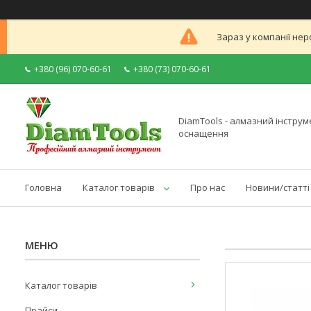
Зараз у компанії нер
+380 (96) 070-60-61
+380 (73) 070-60-61
DiamTools - алмазний інструме
оснащення
Головна
Каталог товарів
Про нас
Новини/статті
Каталог товарів
Прайси