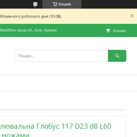
Кошик
ближчого робочого дня (10.08).
дмайдан» місце 2А., Київ, Україна
Кошик
лювальна Глобус 117 D23 d8 L60
и ножами