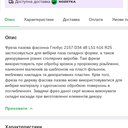
Доступна доставка
Опис
Характеристики
Доставка
Оплата
Умови п
Опис
Фреза пазова фасонна Глобус 2157 D34 d8 L51 h16 R25
застосовується для вибірки паза складної форми, а також
декорування різних столярних виробів. Такі фрези
використовують при обробці кромок у прорізному різьбленні,
нанесенні малюнків за шаблоном на пласті фільонок,
меблевих накладок та декоративних пластин. Крім того,
фреза по дереву фасова пазова може використовуватися для
вибірки матеріалу з одночасною обробкою поверхонь в
поглибленнях. Завдяки фрез даної серії можна виконувати
складні каскади при виготовленні елементів декору.
Приховати
Характеристики