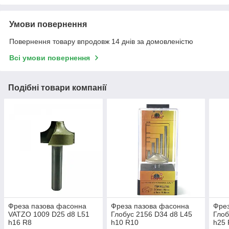
Умови повернення
Повернення товару впродовж 14 днів за домовленістю
Всі умови повернення
Подібні товари компанії
Фреза пазова фасонна
Фреза пазова фасонна
Фрез
VATZO 1009 D25 d8 L51
Глобус 2156 D34 d8 L45
Глоб
h16 R8
h10 R10
h25