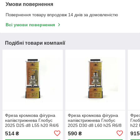
Умови повернення
Повернення товару впродовж 14 днів за домовленістю
Всі умови повернення
Подібні товари компанії
Фреза кромкова фігурна
Фреза кромкова фігурна
Фрез
напівстрижнева Глобус
напівстрижнева Глобус
Глоб
2025 D25 d8 L55 h20 R4/6
2025 D30 d8 L60 h25 R6/8
h22 
514
590
915
₴
₴