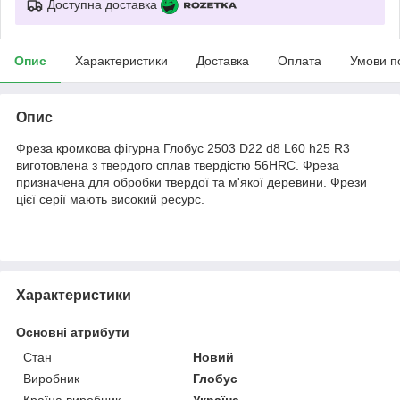
Доступна доставка
Опис
Характеристики
Доставка
Оплата
Умови п
Опис
Фреза кромкова фігурна Глобус 2503 D22 d8 L60 h25 R3
виготовлена з твердого сплав твердістю 56HRC. Фреза
призначена для обробки твердої та м'якої деревини. Фрези
цієї серії мають високий ресурс.
Характеристики
Основні атрибути
Стан
Новий
Виробник
Глобус
Країна виробник
Україна