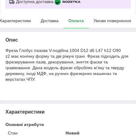
Доступна доставка
Характеристики
Доставка
Оплата
Умови повернення
Опис
Фреза Глобус пазова V-подібна 1004 D12 d6 L47 h12 O90
z2 має конічну форму та дві ріжучі грані. Фреза підходить для
фрезерування пазів, декорування, зняття фаски та
гравіювання. Дана модель фрези обробляє м'яку та тверду
деревину, іноді МДФ, на ручних фрезерних машинах та
верстатах ЧПУ.
Характеристики
Основні атрибути
Стан
Новий