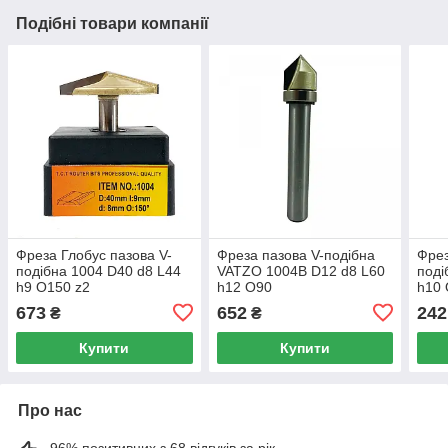
Подібні товари компанії
Фреза Глобус пазова V-
Фреза пазова V-подібна
Фрез
подібна 1004 D40 d8 L44
VATZO 1004B D12 d8 L60
поді
h9 O150 z2
h12 O90
h10 
673
652
242
₴
₴
Купити
Купити
Про нас
96% позитивних з 68 відгуків за рік