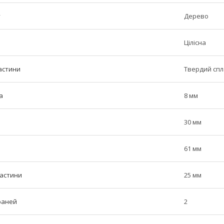
у
Дерево
Цілісна
астини
Твердий сп
а
8 мм
30 мм
61 мм
частини
25 мм
граней
2