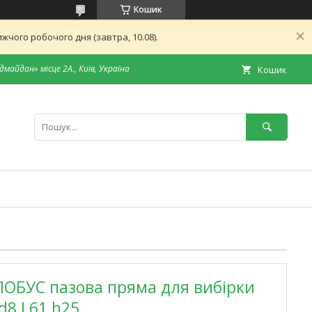
Кошик
чого робочого дня (завтра, 10.08).
дмайдан» місце 2А., Київ, Україна
Кошик
ЛОБУС пазова пряма для вибірки
 d8 L61 h25