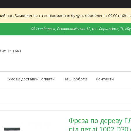
ий час. Замовлення та повідомлення будуть оброблені з 09:00 найближ
Об'їзна дорога, Петропавлівська 12, р-н. Борщагівка, ТЦ «Бу
нт DISTAR і
Умови доставки і оплати
Наші роботи
Контакти
Фреза по дереву Г
під петлі 1002 D30