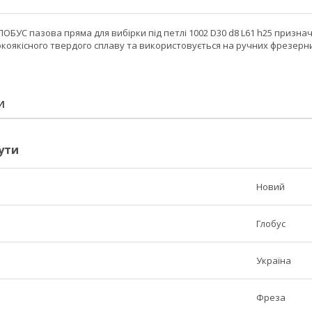
ОБУС пазова пряма для вибірки під петлі 1002 D30 d8 L61 h25 призна
окоякісного твердого сплаву та використовується на ручних фрезерн
И
ути
Новий
Глобус
Україна
Фреза