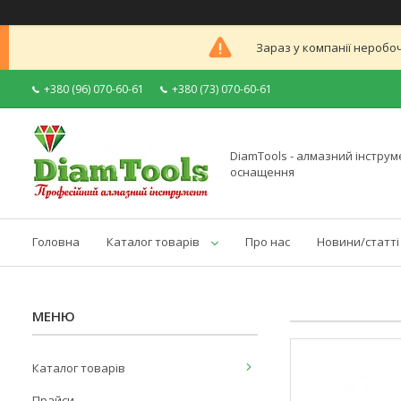
Зараз у компанії неробоч
+380 (96) 070-60-61
+380 (73) 070-60-61
DiamTools - алмазний інструме
оснащення
Головна
Каталог товарів
Про нас
Новини/статті
Каталог товарів
Прайси