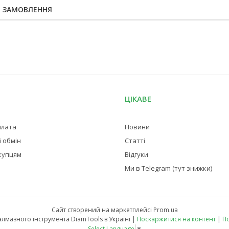
Я ЗАМОВЛЕННЯ
ЦІКАВЕ
плата
Новини
 обмін
Статті
купцям
Відгуки
Ми в Telegram (тут знижки)
Сайт створений на маркетплейсі
Prom.ua
Магазин професійного алмазного інструмента DiamTools в Україні |
Поскаржитися на контент
|
По
Select Language
▼