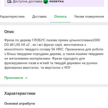
Доступна доставка
Характеристики
Доставка
Оплата
Умови повернення
Опис
Фреза по дереву ГЛОБУС пазова пряма цільносплавна1000
D3 d8 L65 h8 z2 , як і всі фрези серії, виготовлена з
монолітного твердого сплаву 56 HRC. Призначена для роботи
з більш твердими породами дерева, а також іншими твердими
не металевими матеріалами. Фреза підходить для
фрезерування пазів в м'якій та твердій деревині на ручних
фрезерних верстатах, та верстатах з ЧПУ
Приховати
Характеристики
Основні атрибути