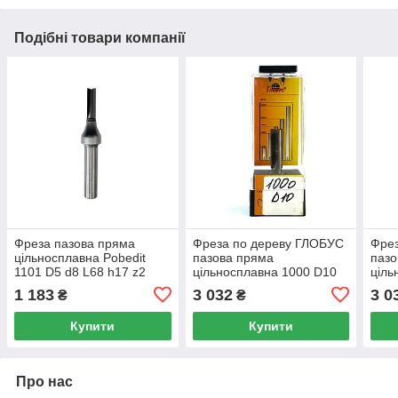
Подібні товари компанії
Фреза пазова пряма
Фреза по дереву ГЛОБУС
Фре
цільносплавна Pobedit
пазова пряма
пазо
1101 D5 d8 L68 h17 z2
цільносплавна 1000 D10
ціль
d12 L65 h30 z2
d8 h
1 183
3 032
3 0
₴
₴
Купити
Купити
Про нас