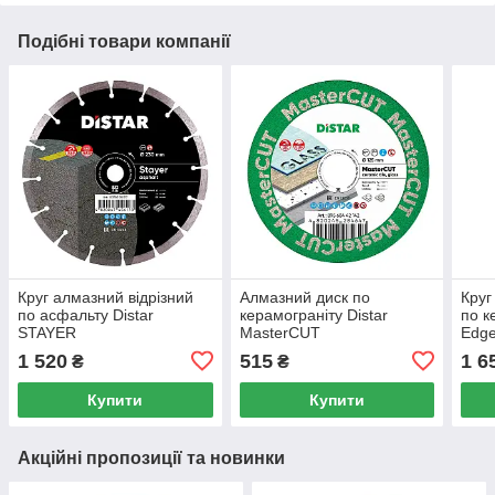
Подібні товари компанії
Круг алмазний відрізний
Алмазний диск по
Круг
по асфальту Distar
керамограніту Distar
по к
STAYER
MasterCUT
Edge
230x2.6/1.8x10x22.23
125x1,6/1,0x15x22.2
115x
1 520
515
1 6
₴
₴
(89568442142)
Купити
Купити
Акційні пропозиції та новинки