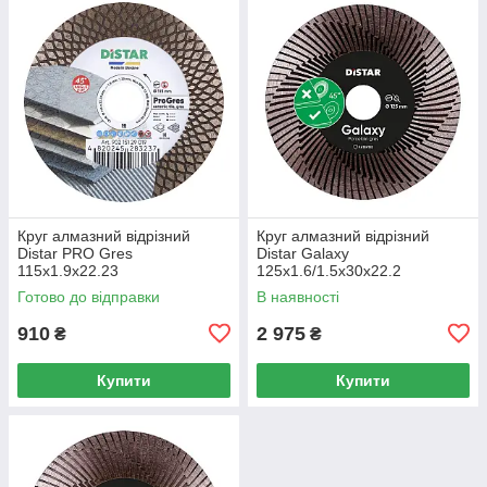
Круг алмазний вiдрiзний
Круг алмазний вiдрiзний
Distar PRO Gres
Distar Galaxy
115x1.9x22.23
125x1.6/1.5x30x22.2
Готово до відправки
В наявності
910
2 975
₴
₴
Купити
Купити