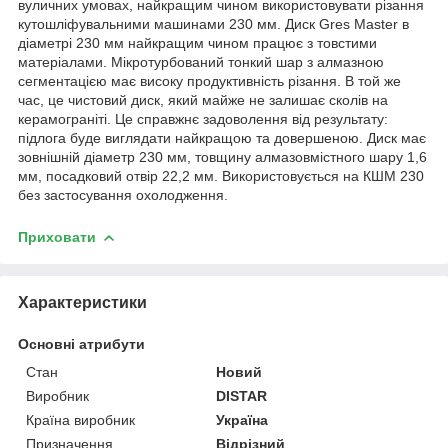
вуличних умовах, найкращим чином використовувати різання
кутошліфувальними машинами 230 мм. Диск Gres Master в
діаметрі 230 мм найкращим чином працює з товстими
матеріалами. Мікротурбований тонкий шар з алмазною
сегментацією має високу продуктивність різання. В той же
час, це чистовий диск, який майже не залишає сколів на
керамограніті. Це справжнє задоволення від результату:
підлога буде виглядати найкращою та довершеною. Диск має
зовнішній діаметр 230 мм, товщину алмазовмістного шару 1,6
мм, посадковий отвір 22,2 мм. Використовується на КШМ 230
без застосування охолодження.
Приховати
Характеристики
Основні атрибути
Стан
Новий
Виробник
DISTAR
Країна виробник
Україна
Призначення
Відрізний