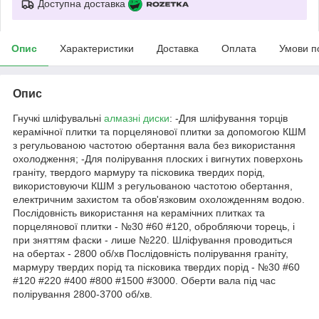
Доступна доставка
Опис
Характеристики
Доставка
Оплата
Умови п
Опис
Гнучкі шліфувальні
алмазні диски
: -Для шліфування торців
керамічної плитки та порцелянової плитки за допомогою КШМ
з регульованою частотою обертання вала без використання
охолодження; -Для полірування плоских і вигнутих поверхонь
граніту, твердого мармуру та пісковика твердих порід,
використовуючи КШМ з регульованою частотою обертання,
електричним захистом та обов'язковим охоложденням водою.
Послідовність використання на керамічних плитках та
порцелянової плитки - №30 #60 #120, обробляючи торець, і
при зняттям фаски - лише №220. Шліфування проводиться
на обертах - 2800 об/хв Послідовність полірування граніту,
мармуру твердих порід та пісковика твердих порід - №30 #60
#120 #220 #400 #800 #1500 #3000. Оберти вала під час
полірування 2800-3700 об/хв.