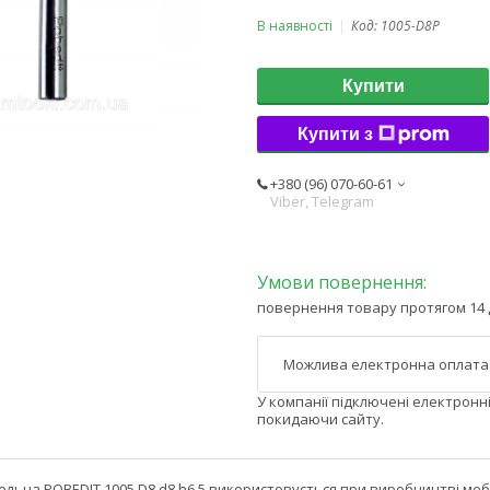
В наявності
Код:
1005-D8P
Купити
Купити з
+380 (96) 070-60-61
Viber, Telegram
повернення товару протягом 14 
У компанії підключені електронн
покидаючи сайту.
льна POBEDIT 1005 D8 d8 h6.5 використовується при виробництві меб