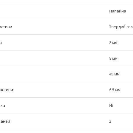
Напайна
астини
Твердий сп
а
8 мм
8 мм
45 мм
частини
6.5 мм
ика
Ні
граней
2