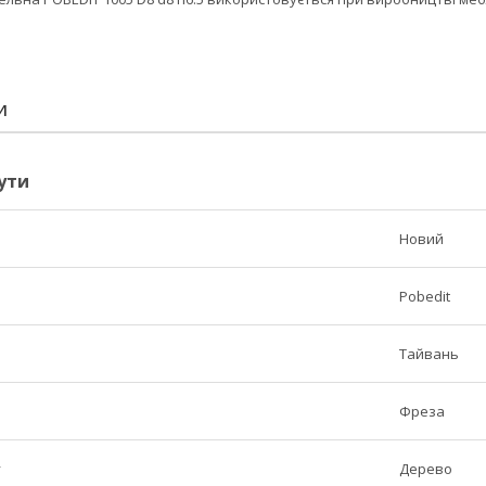
И
ути
Новий
Pobedit
Тайвань
Фреза
у
Дерево