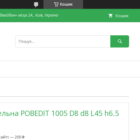
Кошик
дмайдан» місце 2А., Київ, Україна
Кошик
ельна POBEDIT 1005 D8 d8 L45 h6.5
айті — 200 ₴