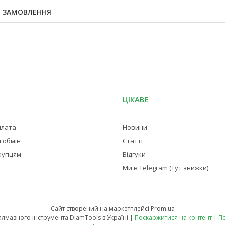
Я ЗАМОВЛЕННЯ
ЦІКАВЕ
плата
Новини
 обмін
Статті
купцям
Відгуки
Ми в Telegram (тут знижки)
Сайт створений на маркетплейсі
Prom.ua
Магазин професійного алмазного інструмента DiamTools в Україні |
Поскаржитися на контент
|
По