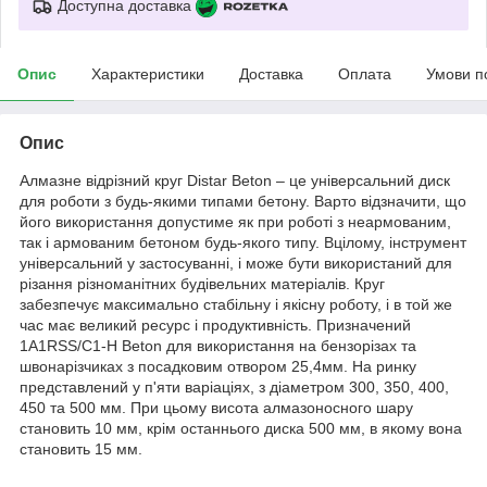
Доступна доставка
Опис
Характеристики
Доставка
Оплата
Умови п
Опис
Алмазне відрізний круг Distar Beton – це універсальний диск
для роботи з будь-якими типами бетону. Варто відзначити, що
його використання допустиме як при роботі з неармованим,
так і армованим бетоном будь-якого типу. Вцілому, інструмент
універсальний у застосуванні, і може бути використаний для
різання різноманітних будівельних матеріалів. Круг
забезпечує максимально стабільну і якісну роботу, і в той же
час має великий ресурс і продуктивність. Призначений
1A1RSS/C1-H Beton для використання на бензорізах та
швонарізчиках з посадковим отвором 25,4мм. На ринку
представлений у п'яти варіаціях, з діаметром 300, 350, 400,
450 та 500 мм. При цьому висота алмазоносного шару
становить 10 мм, крім останнього диска 500 мм, в якому вона
становить 15 мм.