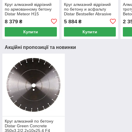
Круг алмазний відрізний
Круг алмазний відрізний
Алма
по армованному бетону
по бетону и асфальту
трот
Distar Meteor H15
Distar Bestseller Abrasive
Beto
400x3.5/2.5x15x25.4 F4
400x3.5/2.5x9x25.4 F4
300x
8 379
5 884
2 3
₴
₴
18
Купити
Купити
Акційні пропозиції та новинки
Круг алмазний по бетону
Distar Green Concrete
350x3.2/2.2x10x25.4 F4