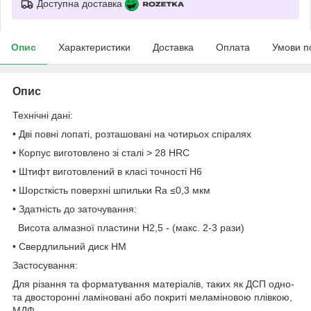
Доступна доставка
Опис
Характеристики
Доставка
Оплата
Умови п
Опис
Технічні дані:
• Дві повні лопаті, розташовані на чотирьох спіралях
• Корпус виготовлено зі сталі > 28 HRC
• Штифт виготовлений в класі точності Н6
• Шорсткість поверхні шпильки Ra ≤0,3 мкм
• Здатність до заточування:
Висота алмазної пластини H2,5 - (макс. 2-3 рази)
• Свердлильний диск HM
Застосування:
Для різання та форматування матеріалів, таких як ДСП одно-
та двосторонні ламіновані або покриті меламіновою плівкою,
МДФ