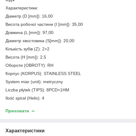
Характеристики:
Діаметр (D [mm]): 16,00
Висота робочої частини (I [mm]): 35,00
Довжина (L [mm]): 97,00
Діаметр хвостовика (S[mm]): 20,00
Кількість зубів (Z): 2+2
Висота (H [mm]): 2,5
Обороти (OBROTY): RH
Корпус (KORPUS): STAINLESS STEEL
System miar (unit): metryczny
Liczba płytek (TIPS): 8PCD+1HM
Ilość spiral (Helix): 4
Приховати
Характеристики