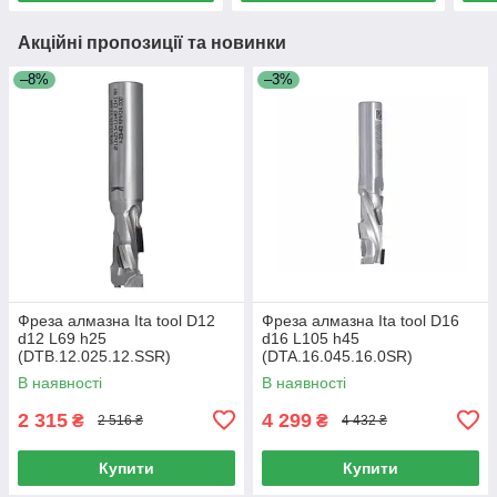
Акційні пропозиції та новинки
–8%
–3%
Фреза алмазна Ita tool D12
Фреза алмазна Ita tool D16
d12 L69 h25
d16 L105 h45
(DTB.12.025.12.SSR)
(DTA.16.045.16.0SR)
В наявності
В наявності
2 315
4 299
₴
₴
2 516 ₴
4 432 ₴
Купити
Купити