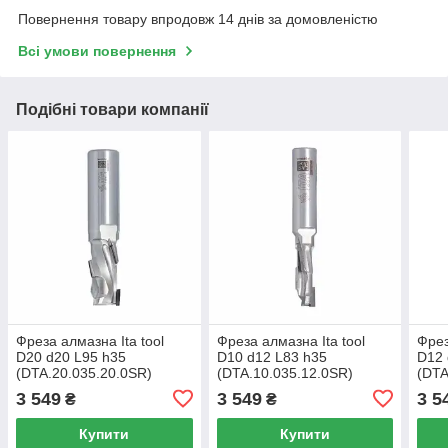
Повернення товару впродовж 14 днів за домовленістю
Всі умови повернення
Подібні товари компанії
Фреза алмазна Ita tool
Фреза алмазна Ita tool
Фрез
D20 d20 L95 h35
D10 d12 L83 h35
D12 
(DTA.20.035.20.0SR)
(DTA.10.035.12.0SR)
(DTA
3 549
3 549
3 5
₴
₴
Купити
Купити