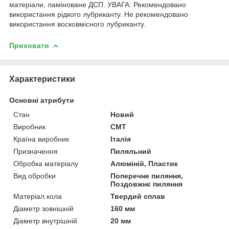
матеріали, ламіноване ДСП. УВАГА: Рекомендовано
використання рідкого лубриканту. Не рекомендовано
використання восковмісного лубриканту.
Приховати
Характеристики
Основні атрибути
Стан
Новий
Виробник
СМТ
Країна виробник
Італія
Призначення
Пиляльний
Обробка матеріалу
Алюміній, Пластик
Вид обробки
Поперечне пиляння,
Поздовжнє пиляння
Матеріал кола
Твердий сплав
Діаметр зовнішній
160 мм
Діаметр внутрішній
20 мм