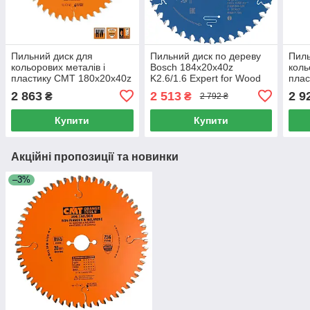
Пильний диск для
Пильний диск по дереву
Пиль
кольорових металів і
Bosch 184x20x40z
коль
пластику СМТ 180х20х40z
K2.6/1.6 Expert for Wood
плас
K2.8/2.2 (296.180.40H)
K2.8
2 863
2 513
2 9
₴
₴
2 792 ₴
Купити
Купити
Акційні пропозиції та новинки
–3%