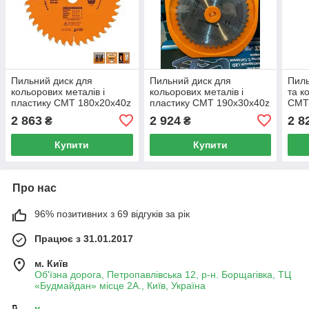
Пильний диск для
Пильний диск для
Пиль
кольорових металів і
кольорових металів і
та к
пластику СМТ 180х20х40z
пластику СМТ 190х30х40z
CMT 
K2.8/2.2 (296.180.40H)
K2.8/2.2 (296.190.40M)
(276
2 863
2 924
2 8
₴
₴
Купити
Купити
Про нас
96% позитивних з 69 відгуків за рік
Працює з 31.01.2017
м. Київ
Об'їзна дорога, Петропавлівська 12, р-н. Борщагівка, ТЦ
«Будмайдан» місце 2А., Київ, Україна