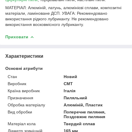
МАТЕРІАЛ: Алюміній, латунь, алюмінієві сплави, композитні
матеріали, ламіноване ДСП. УВАГА: Рекомендовано
використання рідкого лубриканту. Не рекомендовано
використання восковмісного лубриканту.
Приховати
Характеристики
Основні атрибути
Стан
Новий
Виробник
СМТ
Країна виробник
Італія
Призначення
Пиляльний
Обробка матеріалу
Алюміній, Пластик
Вид обробки
Поперечне пиляння,
Поздовжнє пиляння
Матеріал кола
Твердий сплав
Діаметр зовнішній
165 мм