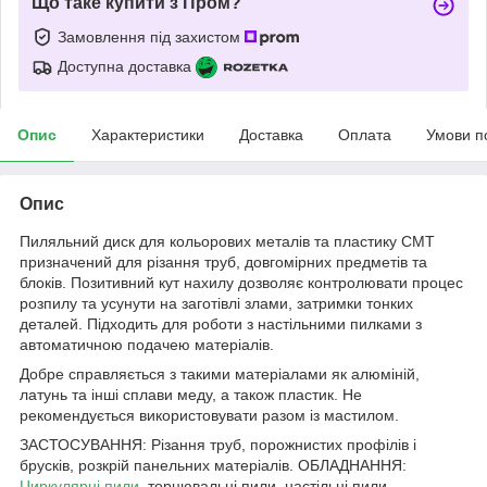
Що таке купити з Пром?
Замовлення під захистом
Доступна доставка
Опис
Характеристики
Доставка
Оплата
Умови п
Опис
Пиляльний диск для кольорових металів та пластику СМТ
призначений для різання труб, довгомірних предметів та
блоків. Позитивний кут нахилу дозволяє контролювати процес
розпилу та усунути на заготівлі злами, затримки тонких
деталей. Підходить для роботи з настільними пилками з
автоматичною подачею матеріалів.
Добре справляється з такими матеріалами як алюміній,
латунь та інші сплави меду, а також пластик. Не
рекомендується використовувати разом із мастилом.
ЗАСТОСУВАННЯ: Різання труб, порожнистих профілів і
брусків, розкрій панельних матеріалів. ОБЛАДНАННЯ:
Циркулярні пили
, торцювальні пили, настільні пили.