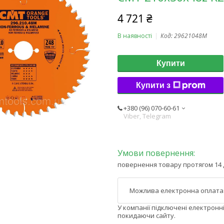
4 721 ₴
В наявності
Код:
29621048M
Купити
Купити з
+380 (96) 070-60-61
Viber, Telegram
повернення товару протягом 14 
У компанії підключені електронн
покидаючи сайту.