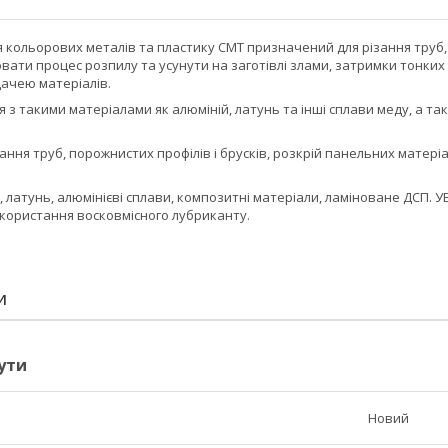
 кольорових металів та пластику СМТ призначений для різання труб,
ати процес розпилу та усунути на заготівлі злами, затримки тонких
ачею матеріалів.
 з такими матеріалами як алюміній, латунь та інші сплави меду, а т
ння труб, порожнистих профілів і брусків, розкрій панельних матер
, латунь, алюмінієві сплави, композитні матеріали, ламіноване ДСП.
ористання восковмісного лубриканту.
И
ути
Новий