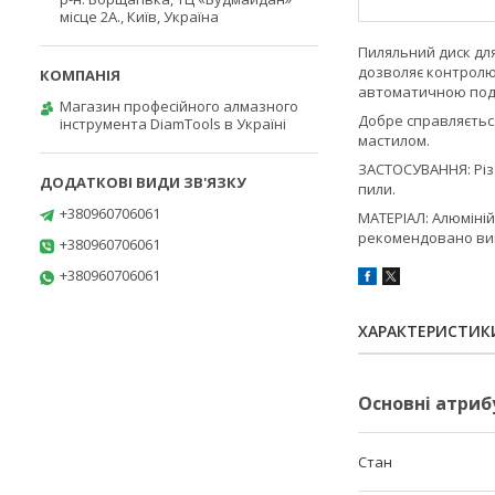
місце 2А., Київ, Україна
Пиляльний диск для
дозволяє контролюв
автоматичною под
Магазин професійного алмазного
Добре справляється
інструмента DiamTools в Україні
мастилом.
ЗАСТОСУВАННЯ: Різа
пили.
+380960706061
МАТЕРІАЛ: Алюміній
рекомендовано вик
+380960706061
+380960706061
ХАРАКТЕРИСТИК
Основні атриб
Стан