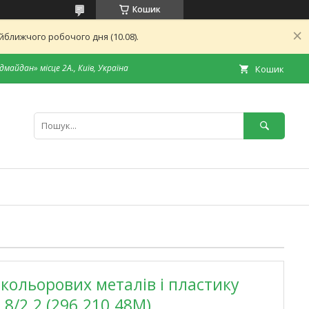
Кошик
ближчого робочого дня (10.08).
дмайдан» місце 2А., Київ, Україна
Кошик
кольорових металів і пластику
8/2.2 (296.210.48M)