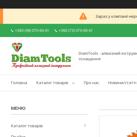
Зараз у компанії нер
+380 (96) 070-60-61
+380 (73) 070-60-61
DiamTools - алмазний інструме
оснащення
Головна
Каталог товарів
Про нас
Новини/статті
Каталог товарів
Прайси