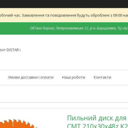
обочий час. Замовлення та повідомлення будуть оброблені з 09:00 най
Об'їзна дорога, Петропавлівська 12, р-н. Борщагівка, ТЦ «Бу
нт DISTAR і
Умови доставки і оплати
Наші роботи
Контакти
Пильний диск для 
СМТ 210х30х48z K2.