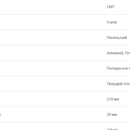
СМТ
Італія
Пиляльний
у
Алюміній, П
Поперечне 
Твердий сп
210 мм
й
30 мм
2.8 мм