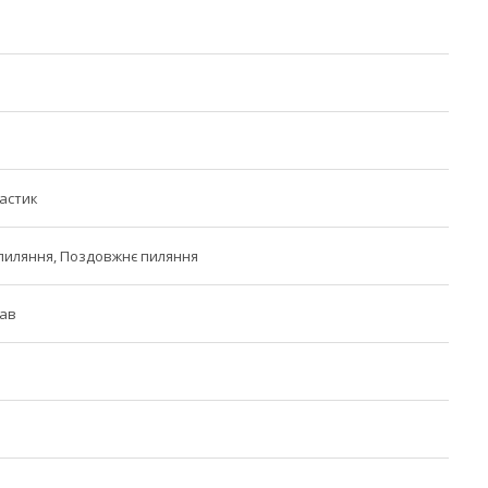
ластик
пиляння, Поздовжнє пиляння
лав