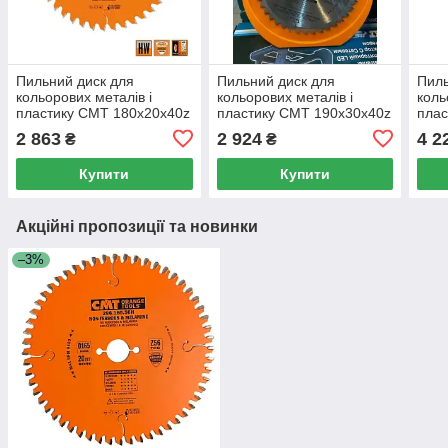
Пильний диск для
Пильний диск для
Пиль
кольорових металів і
кольорових металів і
коль
пластику СМТ 180х20х40z
пластику СМТ 190х30х40z
плас
K2.8/2.2 (296.180.40H)
K2.8/2.2 (296.190.40M)
K2.8
2 863
2 924
4 2
₴
₴
Купити
Купити
Акційні пропозиції та новинки
–3%