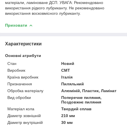
матеріали, ламіноване ДСП. УВАГА: Рекомендовано
використання рідкого лубриканту. Не рекомендовано
використання восковмісного лубриканту.
Приховати
Характеристики
Основні атрибути
Стан
Новий
Виробник
СМТ
Країна виробник
Італія
Призначення
Пиляльний
Обробка матеріалу
Алюміній, Пластик, Ламінат
Вид обробки
Поперечне пиляння,
Поздовжнє пиляння
Матеріал кола
Твердий сплав
Діаметр зовнішній
210 мм
Діаметр внутрішній
30 мм