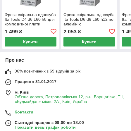
Фреза спіральна однозуба
Фреза спіральна однозуба
Фрез
Ita Tools D4 d6 L60 h8 для
Ita Tools D6 d6 L60 h12 по
Ita 
композитної плити
алюмінію
комп
(SP01.04.008.060.06RE)
(SP01.06.012.060.06HE)
(SP0
1 499
2 053
1 4
₴
₴
Купити
Купити
Про нас
96% позитивних з 69 відгуків за рік
Працює з 31.01.2017
м. Київ
Об'їзна дорога, Петропавлівська 12, р-н. Борщагівка, ТЦ
«Будмайдан» місце 2А., Київ, Україна
Контакти
Сьогодні працює з 09:00 до 18:00
Показати весь графік роботи