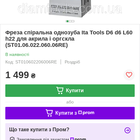
Фреза спіральна однозуба Ita Tools D6 d6 L60
h22 для акрила і оргскла
(ST01.06.022.060.06RE)
В наявності
Код: ST010602206006RE
Роздріб
1 499
₴
Купити
або
Купити з
Що таке купити з Пром?
Замовлення під захистом