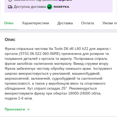
Доступна доставка
Опис
Характеристики
Доставка
Оплата
Умови п
Опис
Фреза спіральна чистова Ita Tools D6 d6 L60 h22 для акрила і
оргскла (ST01.06.022.060.06RE) призначена для розкрою та
пазування деталей з оргскла та акрилу. Полірована спіраль
фрези запобігає налипанню матеріалу. Викид стружки вгору.
Фреза забезпечує чистову обробку нижнього краю. Інструмент
широко використовується у рекламній, машинобудівній,
аерокосмічній, залізничній, суднобудівній та сантехнічній
промисловості, а також у виробництві вікон та спортивного
обладнання. Кут спіралі складає 25°. Рекомендується
використовувати фрезу при обертах 18000-24000 об/хв,
подача 2-6 м/хв.
Приховати