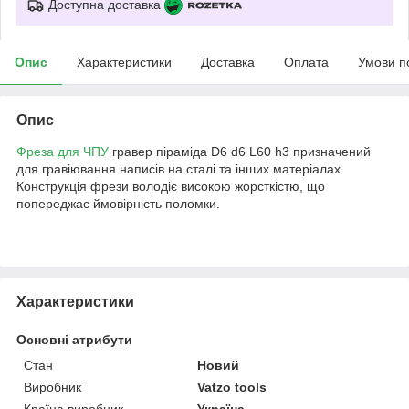
Доступна доставка
Опис
Характеристики
Доставка
Оплата
Умови п
Опис
Фреза для ЧПУ
гравер піраміда D6 d6 L60 h3 призначений
для гравіювання написів на сталі та інших матеріалах.
Конструкція фрези володіє високою жорсткістю, що
попереджає ймовірність поломки.
Характеристики
Основні атрибути
Стан
Новий
Виробник
Vatzo tools
Країна виробник
Україна