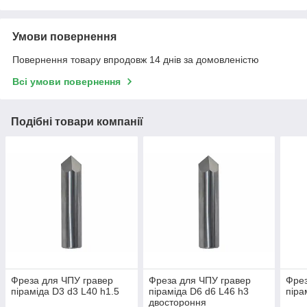
Умови повернення
Повернення товару впродовж 14 днів за домовленістю
Всі умови повернення
Подібні товари компанії
Фреза для ЧПУ гравер
Фреза для ЧПУ гравер
Фрез
піраміда D3 d3 L40 h1.5
піраміда D6 d6 L46 h3
піра
двостороння