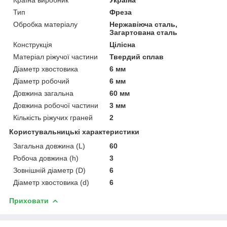
Тип
Фреза
Обробка матеріалу
Нержавіюча сталь,
Загартована сталь
Конструкція
Цілісна
Матеріал ріжучої частини
Твердий сплав
Діаметр хвостовика
6 мм
Діаметр робочий
6 мм
Довжина загальна
60 мм
Довжина робочої частини
3 мм
Кількість ріжучих граней
2
Користувальницькі характеристики
Загальна довжина (L)
60
Робоча довжина (h)
3
Зовнішній діаметр (D)
6
Діаметр хвостовика (d)
6
Приховати