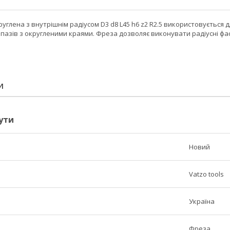
углена з внутрішнім радіусом D3 d8 L45 h6 z2 R2.5 використовується 
 пазів з округленими краями. Фреза дозволяє виконувати радіусні фас
И
ути
Новий
Vatzo tools
Україна
Фреза