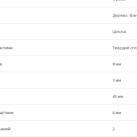
у
Дерево, Фа
Цілісна
астини
Твердий сп
а
8 мм
3 мм
45 мм
частини
6 мм
граней
2