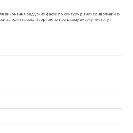
для виконання радіусних фасок по контуру різних криволінійних
ки за один прохід, зберігаючи при цьому високу чистоту і