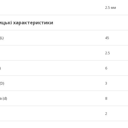
2.5 мм
ицькі характеристики
L)
45
2.5
)
6
(D)
3
 (d)
8
2