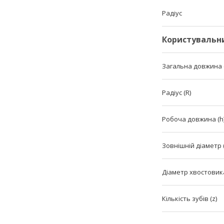
Радіус
Користувальн
Загальна довжина (
Радіус (R)
Робоча довжина (h
Зовнішній діаметр 
Діаметр хвостовика
Кількість зубів (z)