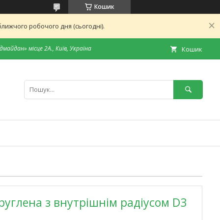
Кошик
лижчого робочого дня (сьогодні).
дмайдан» місце 2А., Київ, Україна
Кошик
руглена з внутрішнім радіусом D3