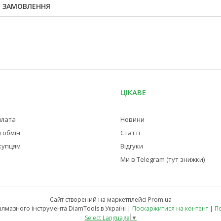
Я ЗАМОВЛЕННЯ
ЦІКАВЕ
плата
Новини
 обмін
Статті
купцям
Відгуки
Ми в Telegram (тут знижки)
Сайт створений на маркетплейсі
Prom.ua
Магазин професійного алмазного інструмента DiamTools в Україні |
Поскаржитися на контент
|
По
Select Language
▼