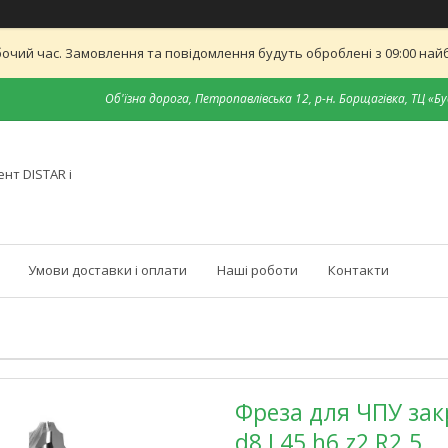
бочий час. Замовлення та повідомлення будуть оброблені з 09:00 найб
Об'їзна дорога, Петропавлівська 12, р-н. Борщагівка, ТЦ «Бу
нт DISTAR і
Умови доставки і оплати
Наші роботи
Контакти
Фреза для ЧПУ зак
d8 L45 h6 z2 R2.5