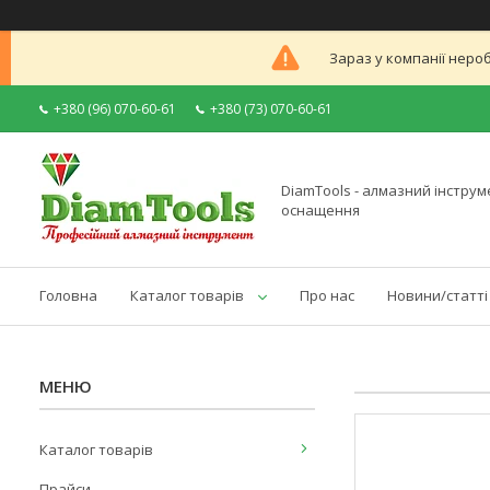
Зараз у компанії неро
+380 (96) 070-60-61
+380 (73) 070-60-61
DiamTools - алмазний інструме
оснащення
Головна
Каталог товарів
Про нас
Новини/статті
Каталог товарів
Прайси