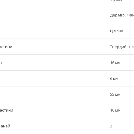
у
Дерево, Фа
Цілісна
астини
Твердий сп
а
16 мм
6 мм
55 мм
частини
10 мм
граней
2