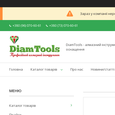
Зараз у компанії нер
+380 (96) 070-60-61
+380 (73) 070-60-61
DiamTools - алмазний інструме
оснащення
Головна
Каталог товарів
Про нас
Новини/статті
Каталог товарів
Прайси