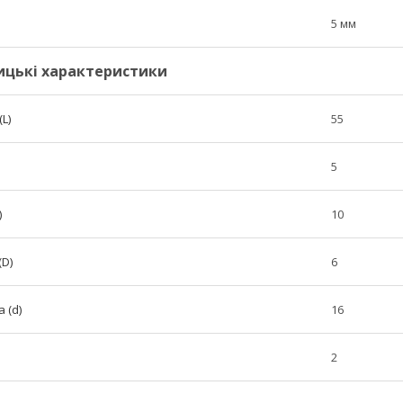
5 мм
ицькі характеристики
L)
55
5
)
10
(D)
6
 (d)
16
2