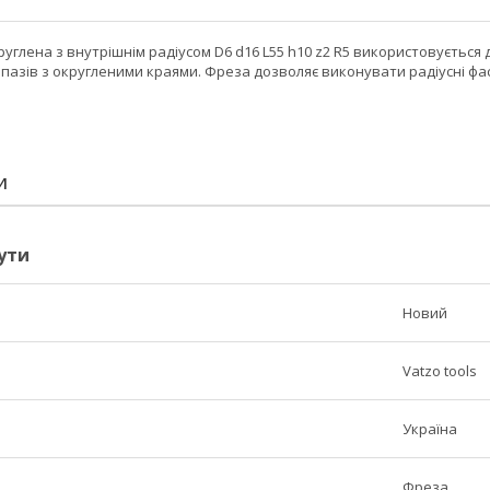
углена з внутрішнім радіусом D6 d16 L55 h10 z2 R5 використовується
 пазів з округленими краями. Фреза дозволяє виконувати радіусні фас
И
ути
Новий
Vatzo tools
Україна
Фреза