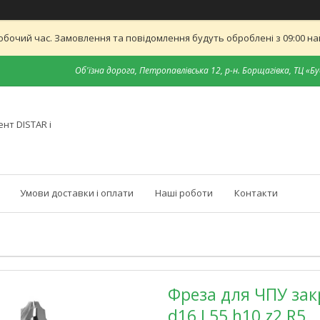
обочий час. Замовлення та повідомлення будуть оброблені з 09:00 най
Об'їзна дорога, Петропавлівська 12, р-н. Борщагівка, ТЦ «Бу
нт DISTAR і
Умови доставки і оплати
Наші роботи
Контакти
Фреза для ЧПУ зак
d16 L55 h10 z2 R5