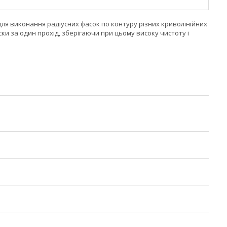
 для виконання радіусних фасок по контуру різних криволінійних
ки за один прохід, зберігаючи при цьому високу чистоту і