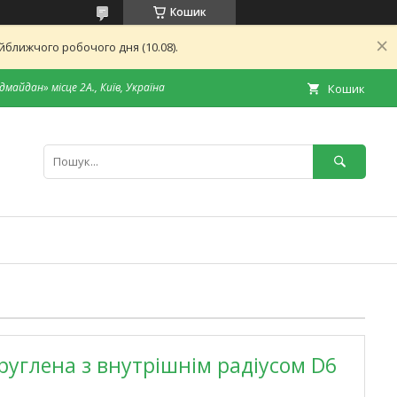
Кошик
ближчого робочого дня (10.08).
дмайдан» місце 2А., Київ, Україна
Кошик
руглена з внутрішнім радіусом D6