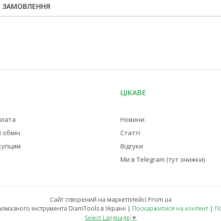
Я ЗАМОВЛЕННЯ
ЦІКАВЕ
плата
Новини
 обмін
Статті
купцям
Відгуки
Ми в Telegram (тут знижки)
Сайт створений на маркетплейсі
Prom.ua
Магазин професійного алмазного інструмента DiamTools в Україні |
Поскаржитися на контент
|
По
Select Language
▼