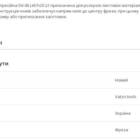
ресійна D6 d6 L60 h20 z2 призначена для розкрою листових матеріалів
онструкція ножів забезпечує напрям сили до центру фрези, при цьом
дриву або притискання заготовки.
И
ути
Новий
Vatzo tools
Україна
Фреза