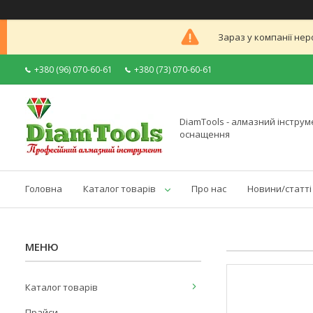
Зараз у компанії нер
+380 (96) 070-60-61
+380 (73) 070-60-61
DiamTools - алмазний інструме
оснащення
Головна
Каталог товарів
Про нас
Новини/статті
Каталог товарів
Прайси