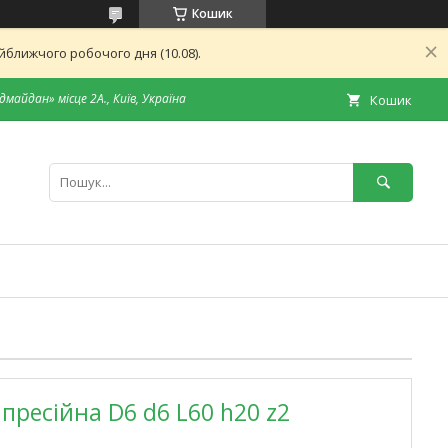
Кошик
ближчого робочого дня (10.08).
дмайдан» місце 2А., Київ, Україна
Кошик
пресійна D6 d6 L60 h20 z2