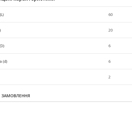
L)
60
)
20
(D)
6
 (d)
6
2
Я ЗАМОВЛЕННЯ