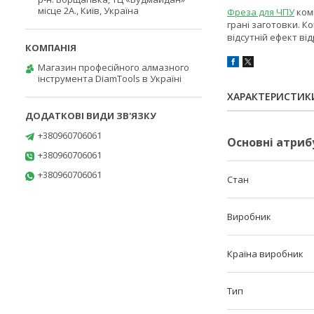
місце 2А., Київ, Україна
Фреза для ЧПУ
комп
грані заготовки. К
відсутній ефект ві
Магазин професійного алмазного
інструмента DiamTools в Україні
ХАРАКТЕРИСТИК
+380960706061
Основні атриб
+380960706061
+380960706061
Стан
Виробник
Країна виробник
Тип