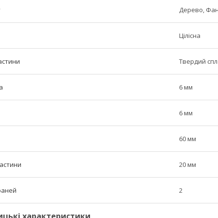
у
Дерево, Фа
Цілісна
астини
Твердий сп
а
6 мм
6 мм
60 мм
частини
20 мм
граней
2
ицькі характеристики