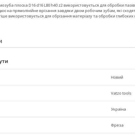
озуба плоска D16 d16 L80 h40 z2 використовується для обробки пазів,
є на прямолінійне врізання завдяки двом робочим зубам, які сходят
іше використовується для обрізання матеріалу та обробки глибоких 
И
ути
Новий
Vatzo tools
Україна
Фреза