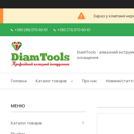
Зараз у компанії нер
+380 (96) 070-60-61
+380 (73) 070-60-61
DiamTools - алмазний інструме
оснащення
Головна
Каталог товарів
Про нас
Новини/статті
Каталог товарів
Прайси