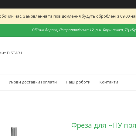
обочий час. Замовлення та повідомлення будуть оброблені з 09:00 най
Об'їзна дорога, Петропавлівська 12, р-н. Борщагівка, ТЦ «Бу
нт DISTAR і
Умови доставки і оплати
Наші роботи
Контакти
Фреза для ЧПУ пря