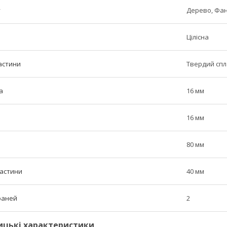
у
Дерево, Фа
Цілісна
астини
Твердий сп
а
16 мм
16 мм
80 мм
частини
40 мм
граней
2
ицькі характеристики