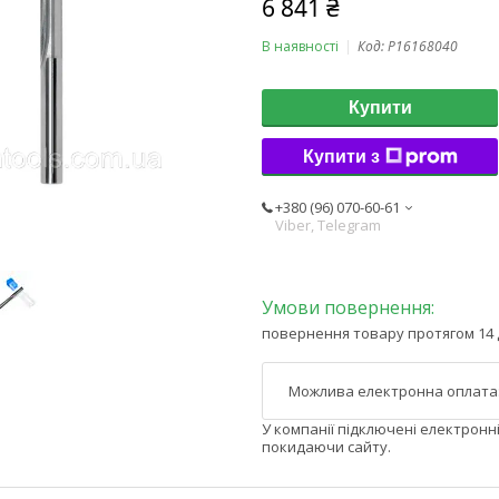
6 841 ₴
В наявності
Код:
P16168040
Купити
Купити з
+380 (96) 070-60-61
Viber, Telegram
повернення товару протягом 14 
У компанії підключені електронн
покидаючи сайту.