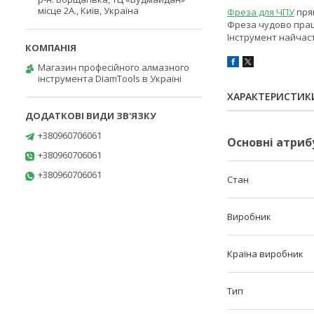
місце 2А., Київ, Україна
Фреза для ЧПУ
прям
Фреза чудово працю
Інструмент найчаст
Магазин професійного алмазного
інструмента DiamTools в Україні
ХАРАКТЕРИСТИК
+380960706061
Основні атриб
+380960706061
+380960706061
Стан
Виробник
Країна виробник
Тип