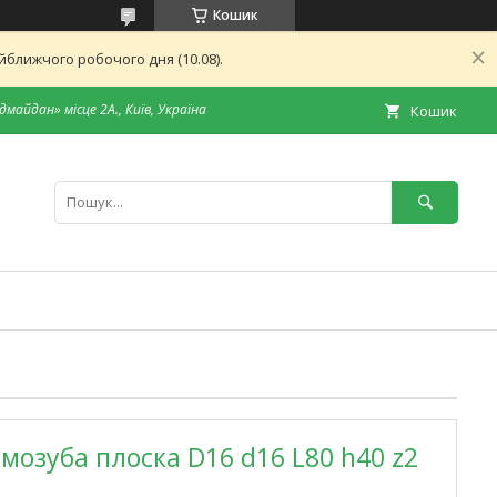
Кошик
ближчого робочого дня (10.08).
дмайдан» місце 2А., Київ, Україна
Кошик
мозуба плоска D16 d16 L80 h40 z2