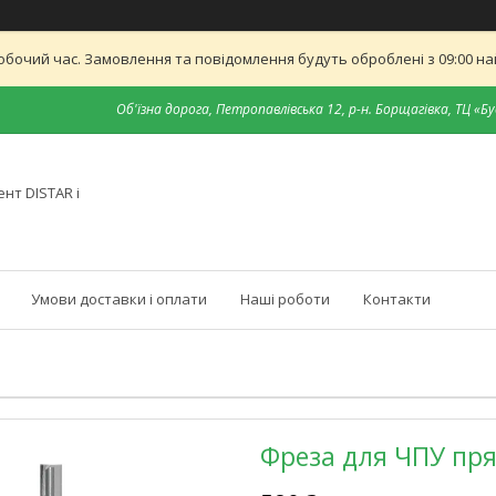
обочий час. Замовлення та повідомлення будуть оброблені з 09:00 най
Об'їзна дорога, Петропавлівська 12, р-н. Борщагівка, ТЦ «Бу
нт DISTAR і
Умови доставки і оплати
Наші роботи
Контакти
Фреза для ЧПУ пря