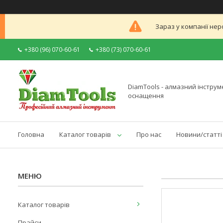
Зараз у компанії нер
+380 (96) 070-60-61
+380 (73) 070-60-61
DiamTools - алмазний інструме
оснащення
Головна
Каталог товарів
Про нас
Новини/статті
Каталог товарів
Прайси