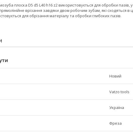
озуба плоска D5 d5 L40 h16 z2 використовується для обробки пазів, у
рямолінійне врізання завдяки двом робочим зубам, які сходяться в ц
товується для обрізання матеріалу та обробки глибоких пазів.
И
ути
Новий
Vatzo tools
Україна
Фреза