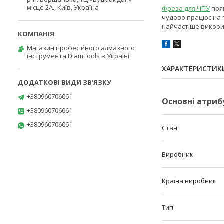
місце 2А., Київ, Україна
Фреза для ЧПУ
прям
чудово працює на п
найчастіше викорис
Магазин професійного алмазного
інструмента DiamTools в Україні
ХАРАКТЕРИСТИК
+380960706061
Основні атриб
+380960706061
+380960706061
Стан
Виробник
Країна виробник
Тип