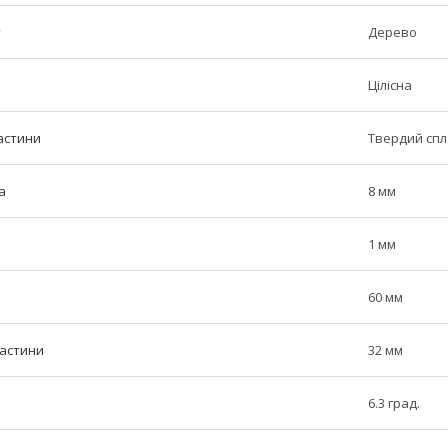
у
Дерево
Цілісна
астини
Твердий сп
а
8 мм
1 мм
60 мм
частини
32 мм
6.3 град.