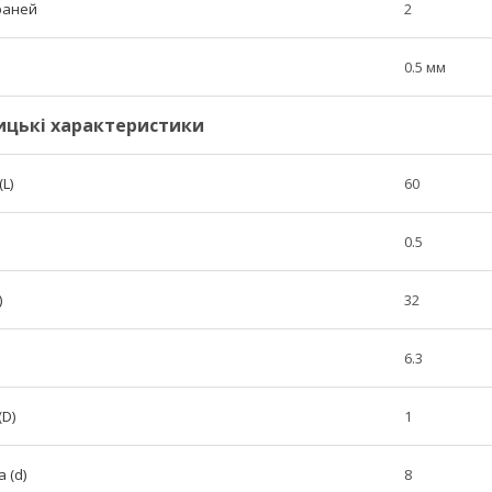
граней
2
0.5 мм
ицькі характеристики
L)
60
0.5
)
32
6.3
(D)
1
 (d)
8