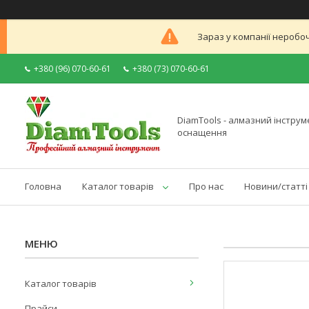
Зараз у компанії неробоч
+380 (96) 070-60-61
+380 (73) 070-60-61
DiamTools - алмазний інструме
оснащення
Головна
Каталог товарів
Про нас
Новини/статті
Каталог товарів
Прайси