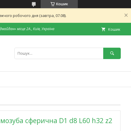
Кошик
чого робочого дня (завтра, 07.08).
дмайдан» місце 2А., Київ, Україна
Кошик
мозуба сферична D1 d8 L60 h32 z2