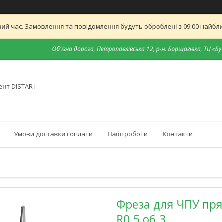
ий час. Замовлення та повідомлення будуть оброблені з 09:00 найближ
Об'їзна дорога, Петропавлівська 12, р-н. Борщагівка, ТЦ «Бу
нт DISTAR і
Умови доставки і оплати
Наші роботи
Контакти
Фреза для ЧПУ пря
R0.5 о6.3