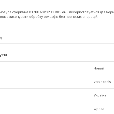
озуба сферична D1 d8 L60 h32 z2 R0.5 о6.3 використовується для чор
зволяє виконувати обробку рельєфів без чорнових операцій.
И
ути
Новий
Vatzo tools
Україна
Фреза