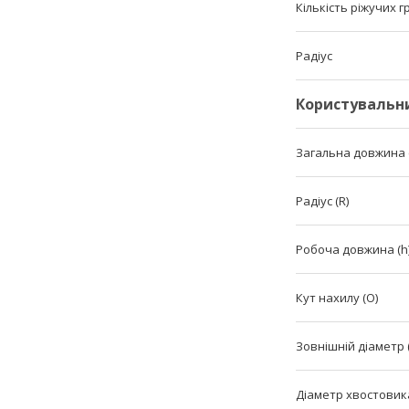
Кількість ріжучих 
Радіус
Користувальн
Загальна довжина (
Радіус (R)
Робоча довжина (h
Кут нахилу (O)
Зовнішній діаметр 
Діаметр хвостовика