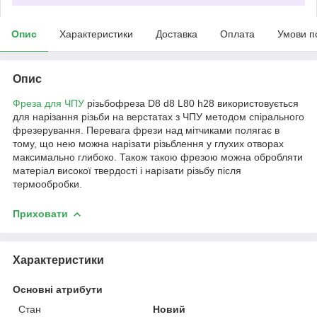
Опис
Характеристики
Доставка
Оплата
Умови п
Опис
Фреза для ЧПУ
різьбофреза D8 d8 L80 h28 використовується
для нарізання різьби на верстатах з ЧПУ методом спірального
фрезерування. Перевага фрези над мітчиками полягає в
тому, що нею можна нарізати різьблення у глухих отворах
максимально глибоко. Також такою фрезою можна обробляти
матеріал високої твердості і нарізати різьбу після
термообробки.
Приховати
Характеристики
Основні атрибути
Стан
Новий