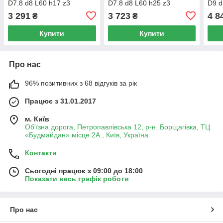
D7.8 d8 L60 h17 z3
D7.8 d8 L60 h25 z3
D9 d
3 291
3 723
4 8
₴
₴
Купити
Купити
Про нас
96% позитивних з 68 відгуків за рік
Працює з 31.01.2017
м. Київ
Об'їзна дорога, Петропавлівська 12, р-н. Борщагівка, ТЦ
«Будмайдан» місце 2А., Київ, Україна
Контакти
Сьогодні працює з 09:00 до 18:00
Показати весь графік роботи
Про нас