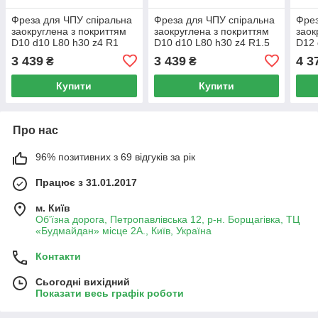
Фреза для ЧПУ спіральна
Фреза для ЧПУ спіральна
Фрез
заокруглена з покриттям
заокруглена з покриттям
заок
D10 d10 L80 h30 z4 R1
D10 d10 L80 h30 z4 R1.5
D12 
3 439
3 439
4 3
₴
₴
Купити
Купити
Про нас
96% позитивних з 69 відгуків за рік
Працює з 31.01.2017
м. Київ
Об'їзна дорога, Петропавлівська 12, р-н. Борщагівка, ТЦ
«Будмайдан» місце 2А., Київ, Україна
Контакти
Сьогодні вихідний
Показати весь графік роботи