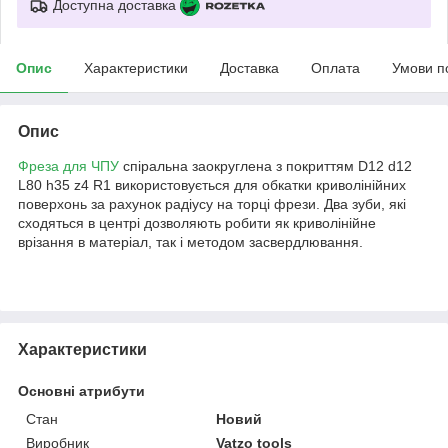
Доступна доставка
Опис
Характеристики
Доставка
Оплата
Умови п
Опис
Фреза для ЧПУ
спіральна заокруглена з покриттям D12 d12
L80 h35 z4 R1 використовується для обкатки криволінійних
поверхонь за рахунок радіусу на торці фрези. Два зуби, які
сходяться в центрі дозволяють робити як криволінійне
врізання в матеріал, так і методом засвердлювання.
Характеристики
Основні атрибути
Стан
Новий
Виробник
Vatzo tools