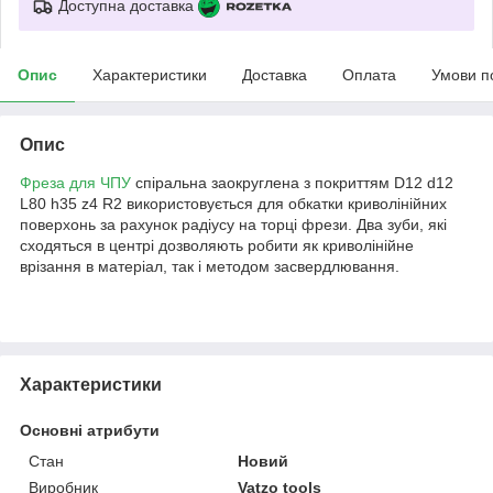
Доступна доставка
Опис
Характеристики
Доставка
Оплата
Умови п
Опис
Фреза для ЧПУ
спіральна заокруглена з покриттям D12 d12
L80 h35 z4 R2 використовується для обкатки криволінійних
поверхонь за рахунок радіусу на торці фрези. Два зуби, які
сходяться в центрі дозволяють робити як криволінійне
врізання в матеріал, так і методом засвердлювання.
Характеристики
Основні атрибути
Стан
Новий
Виробник
Vatzo tools