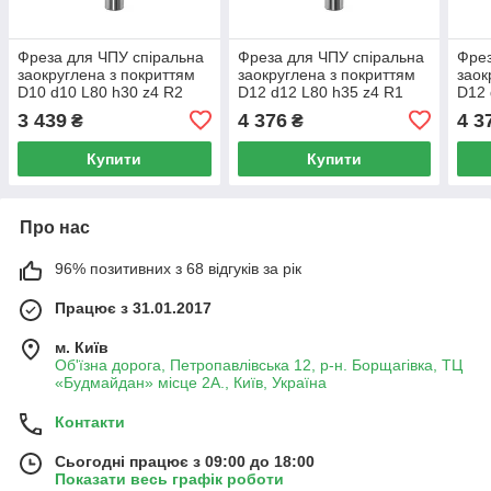
Фреза для ЧПУ спіральна
Фреза для ЧПУ спіральна
Фрез
заокруглена з покриттям
заокруглена з покриттям
заок
D10 d10 L80 h30 z4 R2
D12 d12 L80 h35 z4 R1
D12 
3 439
4 376
4 3
₴
₴
Купити
Купити
Про нас
96% позитивних з 68 відгуків за рік
Працює з 31.01.2017
м. Київ
Об'їзна дорога, Петропавлівська 12, р-н. Борщагівка, ТЦ
«Будмайдан» місце 2А., Київ, Україна
Контакти
Сьогодні працює з 09:00 до 18:00
Показати весь графік роботи